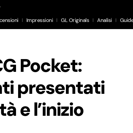
.
censioni
Impressioni
GL Originals
Analisi
Guid
G Pocket:
nti presentati
tà e l’inizio