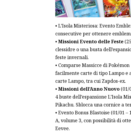
• L’Isola Misteriosa: Evento Emble
consecutive per ottenere emblemi 
•
Missioni Evento delle Feste
(25
clessidre o una busta dell’espansi
feste invernali.
• Comparse Massicce di Pokémon di
facilmente carte di tipo Lampo e 
carte Lampo, tra cui Zapdos-ex.
•
Missioni dell’Anno Nuovo
(01/0
4 buste dell’espansione L’Isola Mi
Pikachu. Sblocca una cornice a t
• Evento Bonus Blastoise (01/01 –
A, volume 3, con possibilità di ott
Eevee.