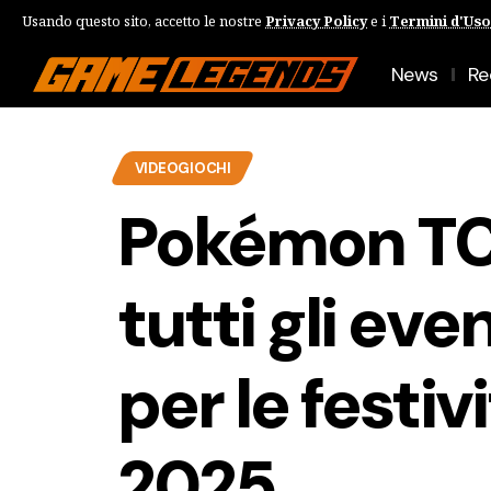
Usando questo sito, accetto le nostre
Privacy Policy
e i
Termini d'Uso
News
Re
VIDEOGIOCHI
Pokémon TC
tutti gli eve
per le festivi
2025