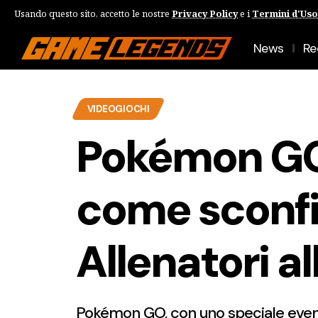
Usando questo sito, accetto le nostre
Privacy Policy
e i
Termini d'Uso
News
Re
VIDEOGIOCHI
Pokémon GO
come sconfi
Allenatori a
Pokémon GO, con uno speciale event