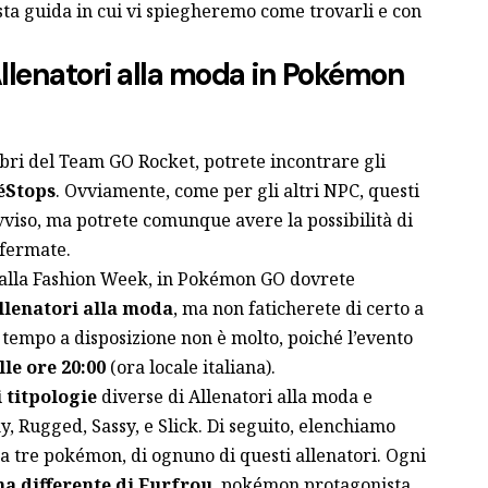
a guida in cui vi spiegheremo come trovarli e con
Allenatori alla moda in Pokémon
bri del Team GO Rocket, potrete incontrare gli
éStops
. Ovviamente, come per gli altri NPC, questi
viso, ma potrete comunque avere la possibilità di
 fermate.
 alla Fashion Week, in Pokémon GO dovrete
llenatori alla moda
, ma non faticherete di certo a
 tempo a disposizione non è molto, poiché
l’evento
le ore 20:00
(ora locale italiana).
 titpologie
diverse di Allenatori alla moda e
y, Rugged, Sassy, e Slick. Di seguito, elenchiamo
da tre pokémon, di ognuno di questi allenatori. Ogni
a differente di Furfrou
, pokémon protagonista