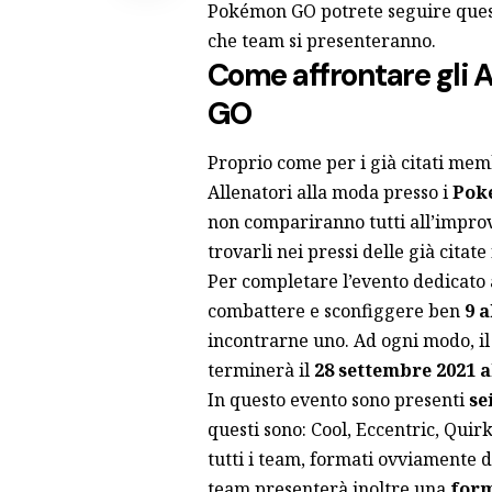
Pokémon GO potrete seguire quest
che team si presenteranno.
Come affrontare gli 
GO
Proprio come per i già citati mem
Allenatori alla moda presso i
Pok
non compariranno tutti all’improv
trovarli nei pressi delle già citate
Per completare l’evento dedicato
combattere e sconfiggere ben
9 a
incontrarne uno. Ad ogni modo, il
terminerà
il
28 settembre 2021 al
In questo evento sono presenti
sei
questi sono: Cool, Eccentric, Quirk
tutti i team, formati ovviamente 
team presenterà inoltre una
form