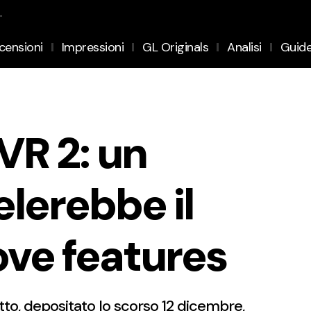
.
censioni
Impressioni
GL Originals
Analisi
Guid
VR 2: un
elerebbe il
ove features
to, depositato lo scorso 12 dicembre,