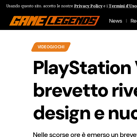
Usando questo sito, accetto le nostre
Privacy Policy
e i
Termini d'Uso
News
Re
VIDEOGIOCHI
PlayStation 
brevetto riv
design e nu
Nelle scorse ore è emerso un brevet