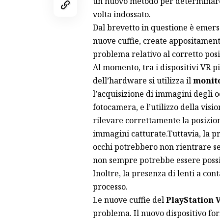
un nuovo metodo per determinare 
volta indossato.
Dal brevetto in questione è emer
nuove cuffie, create appositament
problema relativo al corretto posi
Al momento, tra i dispositivi VR p
dell’hardware si utilizza il
monito
l’acquisizione di immagini degli oc
fotocamera, e l’utilizzo della vis
rilevare correttamente la posizion
immagini catturate.Tuttavia, la p
occhi potrebbero non rientrare se
non sempre potrebbe essere possi
Inoltre, la presenza di lenti a con
processo.
Le nuove cuffie del
PlayStation 
problema. Il nuovo dispositivo fo