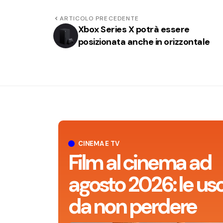
ARTICOLO PRECEDENTE
Xbox Series X potrà essere
posizionata anche in orizzontale
CINEMA E TV
Film al cinema ad
agosto 2026: le usc
da non perdere