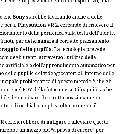
il corretto posizionamento del dispositivo, una
so che
Sony
starebbe lavorando anche a delle
e per il
Playstation VR 2
, cercando di risolvere il
zionamento della periferica sulla testa dell’utente.
iù noti, per determinare il corretto piazzamento
raggio della pupilla
. La tecnologia prevede
chi degli utenti, attraverso l’utilizzo della
ione artificiale o dell’apprendimento automatico per
e delle pupille dei videogiocatori all’interno delle
rincipale problematica di questo metodo è che gli
mpre nel FOV della fotocamera. Ciò significa che
bile determinare il corretto posizionamento.
tatto o di occhiali complica ulteriormente il
VR
cercherebbero di mitigare o alleviare questo
rnirebbe un mezzo più “a prova di errore” per