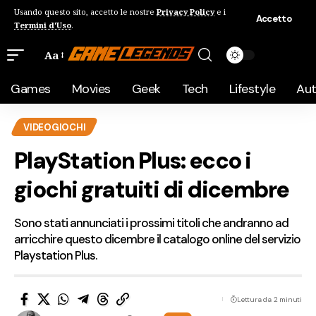
Usando questo sito, accetto le nostre
Privacy Policy
e i
Accetto
Termini d'Uso
.
Aa
Games
Movies
Geek
Tech
Lifestyle
Au
VIDEOGIOCHI
PlayStation Plus: ecco i
giochi gratuiti di dicembre
Sono stati annunciati i prossimi titoli che andranno ad
arricchire questo dicembre il catalogo online del servizio
Playstation Plus.
Lettura da 2 minuti