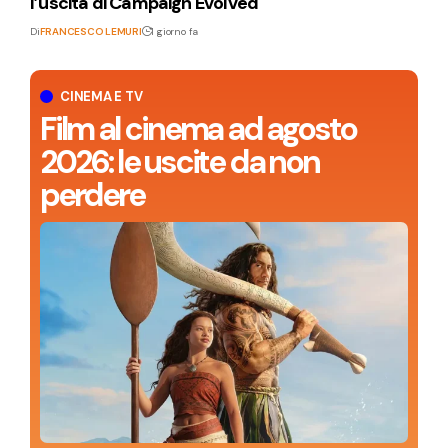
l’uscita di Campaign Evolved
Di
FRANCESCO LEMURI
1 giorno fa
CINEMA E TV
Film al cinema ad agosto
2026: le uscite da non
perdere