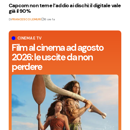
Capcom non teme l’addio ai dischi: il digitale vale
già il 90%
Di
FRANCESCO LEMURI
16 ore fa
CINEMA E TV
Film al cinema ad agosto
2026: le uscite da non
perdere