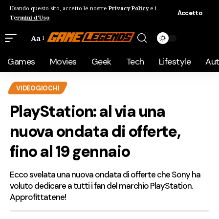
Usando questo sito, accetto le nostre
Privacy Policy
e i
Accetto
Termini d'Uso
.
Aa
Games
Movies
Geek
Tech
Lifestyle
Au
VIDEOGIOCHI
PlayStation: al via una
nuova ondata di offerte,
fino al 19 gennaio
Ecco svelata una nuova ondata di offerte che Sony ha
voluto dedicare a tutti i fan del marchio PlayStation.
Approfittatene!