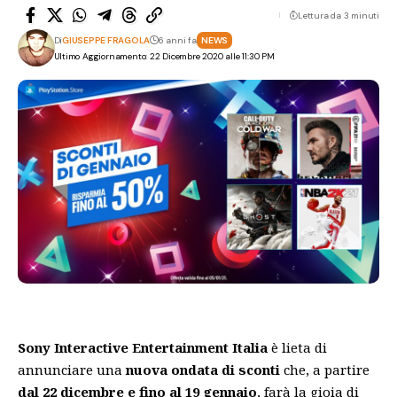
Lettura da 3 minuti
Di
GIUSEPPE FRAGOLA
6 anni fa
NEWS
Ultimo Aggiornamento: 22 Dicembre 2020 alle 11:30 PM
Sony Interactive Entertainment Italia
è lieta di
annunciare una
nuova ondata di sconti
che, a partire
dal 22 dicembre e fino al 19 gennaio
, farà la gioia di