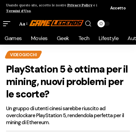
Usando questo sito, accetto le nostre
Privacy Policy
e i
Accetto
Termini d'Uso
.
Aa
Games
Movies
Geek
Tech
Lifestyle
Au
VIDEOGIOCHI
PlayStation 5 è ottima per il
mining, nuovi problemi per
le scorte?
Un gruppo di utenti cinesi sarebbe riuscito ad
overclockare PlayStation 5, rendendola perfetta per il
mining di Ethereum.