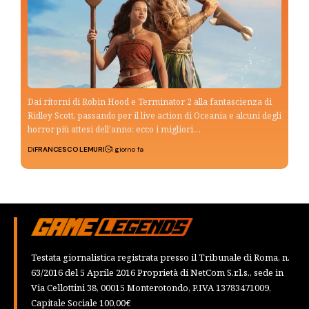
Dai ritorni di Robin Hood e Terminator 2 alla fantascienza di
Ridley Scott, passando per il live action di Oceania e alcuni degli
horror più attesi dell’anno: ecco i migliori…
Di
FRANCESCO LEMURI
1 giorno fa
Testata giornalistica registrata presso il Tribunale di Roma, n.
63/2016 del 5 Aprile 2016 Proprietà di NetCom S.r.l.s., sede in
Via Cellottini 38, 00015 Monterotondo, P.IVA 13783471009,
Capitale Sociale 100,00€