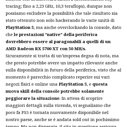
tracing; fino a 2,23 GHz, 10,3 teraflops), dunque non
possiamo escludere la possibilità che tale risultato sia
stato ottenuto non solo hackerando le varie unità di
PlayStation 5
, ma anche overclockando la console, dato
che
le prestazioni “native” della periferica
dovrebbero essere al paragonabili a quelli di un
AMD Radeon RX 5700 XT con 50 MH/s
.
Sicuramente si tratta di un’impresa degna di nota, ma
che presto potrebbe avere un impatto rilevante anche
sulla disponibilità in futuro della periferica, visto che al
momento è parecchio complicato reperire sui vari
negozi fisici e online una
PlayStation 5
, e
questa
nuova skill della console potrebbe solamente
peggiorare la situazione
. In attesa di scoprire
maggiori dettagli sulla vicenda, vi
segnaliamo
che
poco fa PS5 è tornata nuovamente disponibile nel
nostro paese, anche se è andata sold out in pochissimo
tempo. Ma non disperate, il sito in questione assicura