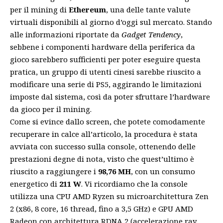
per il mining di
Ethereum
, una delle tante valute
virtuali disponibili al giorno d’oggi sul mercato. Stando
alle informazioni riportate da
Gadget Tendency
,
sebbene i componenti hardware della periferica da
gioco sarebbero sufficienti per poter eseguire questa
pratica, un gruppo di utenti cinesi sarebbe riuscito a
modificare una serie di PS5, aggirando le limitazioni
imposte dal sistema, così da poter sfruttare l’hardware
da gioco per il mining.
Come si evince dallo screen, che potete comodamente
recuperare in calce all’articolo, la procedura è stata
avviata con successo sulla console, ottenendo delle
prestazioni degne di nota, visto che quest’ultimo è
riuscito a raggiungere i
98,76 MH
, con un consumo
energetico di
211 W
. Vi ricordiamo che la console
utilizza una CPU AMD Ryzen su microarchitettura Zen
2 (x86, 8 core, 16 thread, fino a 3,5 GHz) e GPU AMD
Radeon con architettura RDNA 2 (accelerazione ray