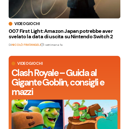
VIDEOGIOCHI
007 First Light: Amazon Japan potrebbe aver
svelato la data di uscita su Nintendo Switch 2
Di
NICOLÒ FRATANGELI
1 settimana fa
VIDEOGIOCHI
Clash Royale – Guida al
Gigante Goblin, consigli e
mazzi