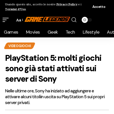
Usando questo sito, accetto le nostre
Privacy Policy
e i
Accetto
Termini d'Uso
.
Aa
Games
Movies
Geek
Tech
Lifestyle
Au
VIDEOGIOCHI
PlayStation 5: molti giochi
sono già stati attivati sui
server di Sony
Nelle ultime ore, Sony ha iniziato ad aggiungere e
attivare alcuni titoliin uscita su PlayStation 5 sui propri
server privati.