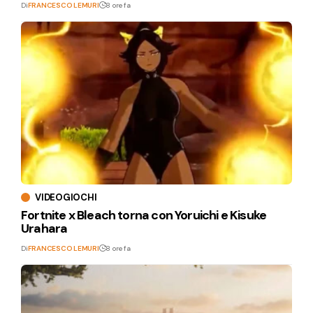
Di
FRANCESCO LEMURI
8 ore fa
VIDEOGIOCHI
Fortnite x Bleach torna con Yoruichi e Kisuke
Urahara
Di
FRANCESCO LEMURI
8 ore fa