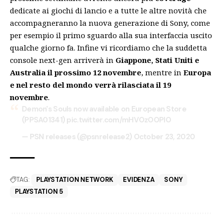
dedicate ai giochi di lancio e a tutte le altre novità che
accompagneranno la nuova generazione di Sony, come
per esempio il primo sguardo alla sua
interfaccia
uscito
qualche giorno fa. Infine vi ricordiamo che la suddetta
console next-gen arriverà in
Giappone, Stati Uniti e
Australia il prossimo 12 novembre
, mentre in
Europa
e nel resto del mondo verrà rilasciata il 19
novembre
.
Demon's Souls now available on European Store
(PPSA01341)
pic.twitter.com/mHVOzOOPIO
— PSN releases (@psnrelease2)
October 23, 2020
TAG:
PLAYSTATION NETWORK
EVIDENZA
SONY
PLAYSTATION 5