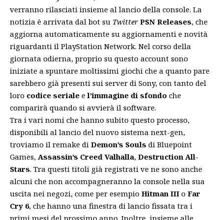
verranno rilasciati insieme al lancio della console. La
notizia è arrivata dal
bot
su
Twitter
PSN Releases
, che
aggiorna automaticamente su aggiornamenti e novità
riguardanti il PlayStation Network. Nel corso della
giornata odierna, proprio su questo account sono
iniziate a spuntare moltissimi giochi che a quanto pare
sarebbero già presenti sui server di Sony, con tanto del
loro
codice seriale
e
l’immagine di sfondo
che
comparirà quando si avvierà il software.
Tra i vari nomi che hanno subito questo processo,
disponibili al lancio del nuovo sistema next-gen,
troviamo il remake di
Demon’s Souls
di Bluepoint
Games,
Assassin’s Creed Valhalla
,
Destruction All-
Stars
. Tra questi titoli già registrati ve ne sono anche
alcuni che non accompagneranno la console nella sua
uscita nei negozi, come per esempio
Hitman III
o
Far
Cry 6
, che hanno una finestra di lancio fissata tra i
primi mesi del prossimo anno. Inoltre, insieme alle