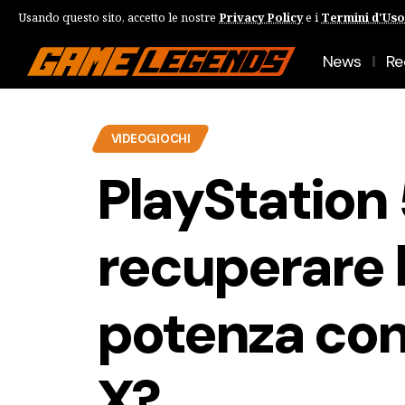
Usando questo sito, accetto le nostre
Privacy Policy
e i
Termini d'Uso
News
Re
VIDEOGIOCHI
PlayStation
recuperare l
potenza con
X?