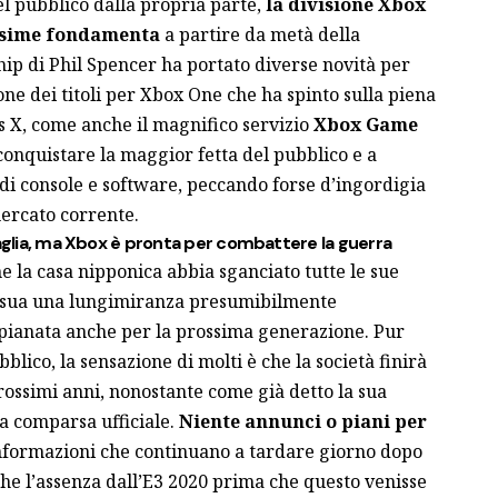
l pubblico dalla propria parte,
la divisione Xbox
dissime fondamenta
a partire da metà della
ip di Phil Spencer ha portato diverse novità per
one dei titoli per Xbox One che ha spinto sulla piena
s X, come anche il magnifico servizio
Xbox Game
a conquistare la maggior fetta del pubblico e a
i console e software, peccando forse d’ingordigia
ercato corrente.
taglia, ma Xbox è pronta per combattere la guerra
he la casa nipponica abbia sganciato tutte le sue
a sua una lungimiranza presumibilmente
 spianata anche per la prossima generazione. Pur
lico, la sensazione di molti è che la società finirà
rossimi anni, nonostante come già detto la sua
a comparsa ufficiale.
Niente annunci o piani per
informazioni che continuano a tardare giorno dopo
he l’assenza dall’E3 2020 prima che questo venisse