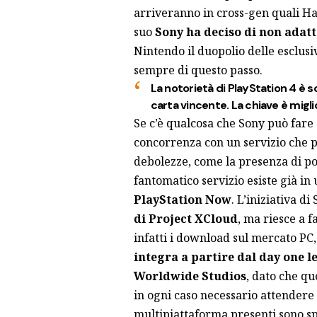
arriveranno in cross-gen quali Hal
suo
Sony ha deciso di non adatt
Nintendo il duopolio delle esclusi
sempre di questo passo.
La notorietà di PlayStation 4 è s
carta vincente. La chiave è migli
Se c’è qualcosa che Sony può fare
concorrenza con un servizio che 
debolezze, come la presenza di poc
fantomatico servizio esiste già i
PlayStation
Now
. L’iniziativa di
di Project XCloud
, ma riesce a 
infatti i download sul mercato PC
integra a partire dal day one l
Worldwide Studios
, dato che q
in ogni caso necessario attendere 
multipiattaforma presenti sono sp