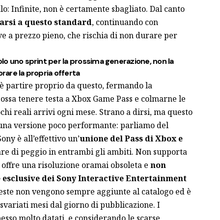
o: Infinite, non è certamente sbagliato. Dal canto
arsi a questo standard
, continuando con
ve a prezzo pieno, che rischia di non durare per
olo uno sprint per la prossima generazione, non la
orare la propria offerta
 è partire proprio da questo, fermando la
possa tenere testa a Xbox Game Pass e colmarne le
hi reali arrivi ogni mese. Strano a dirsi, ma questo
n una versione poco performante: parliamo del
 Sony è all’effettivo un’
unione del Pass di Xbox e
fare di peggio in entrambi gli ambiti. Non supporta
, offre una risoluzione oramai obsoleta e
non
e esclusive dei Sony Interactive Entertainment
ueste non vengono sempre aggiunte al catalogo ed è
svariati mesi dal giorno di pubblicazione. I
esso molto datati, e considerando le scarse