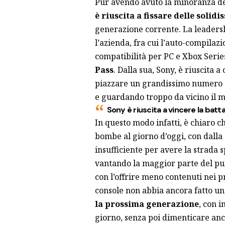
Pur avendo avuto la minoranza de
è riuscita a fissare delle soli
generazione corrente. La leadersh
l’azienda, fra cui l’auto-compilazi
compatibilità per PC e Xbox Serie
Pass
. Dalla sua, Sony, è riuscita 
piazzare un grandissimo numero d
e guardando troppo da vicino il m
Sony è riuscita a vincere la bat
In questo modo infatti, è chiaro c
bombe al giorno d’oggi, con dall
insufficiente per avere la strada
vantando la maggior parte del pubb
con l’offrire meno contenuti nei p
console non abbia ancora fatto un
la prossima generazione
, con 
giorno, senza poi dimenticare anc