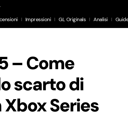
.
censioni
Impressioni
GL Originals
Analisi
Guid
 5 – Come
o scarto di
 Xbox Series