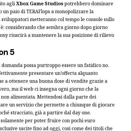
to agli
Xbox Game Studios
potrebbero dominare
o un paio di TERAFlops a monopolizzare la
i sviluppatori metteranno col tempo le console sullo
 è: considerando che sembra giorno dopo giorno
ony riuscirà a mantenere la sua posizione di rilievo
ion 5
a domanda possa purtroppo essere un fatidico no.
fettivamente presentare un’offerta alquanto
e a ottenere una buona dose di vendite grazie a
 vero, ma il web ci insegna ogni giorno che la
non alimentata. Mettendosi dalla parte dei
eare un servizio che permette a chiunque di giocare
ché stracciato, già a partire dal day one.
solamente per poter fruire con pochi euro
sclusive uscite fino ad oggi, così come dei titoli che