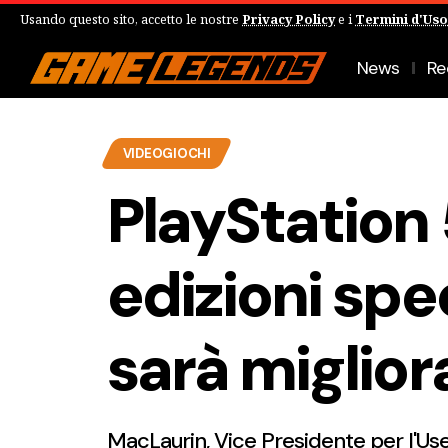
Usando questo sito, accetto le nostre
Privacy Policy
e i
Termini d'Uso
News
Re
VIDEOGIOCHI
PlayStation 
edizioni spec
sarà miglior
MacLaurin, Vice Presidente per l'Use