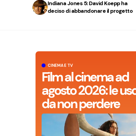
Indiana Jones 5: David Koepp ha
deciso di abbandonare il progetto
CINEMA E TV
Film al cinema ad
agosto 2026: le usc
da non perdere