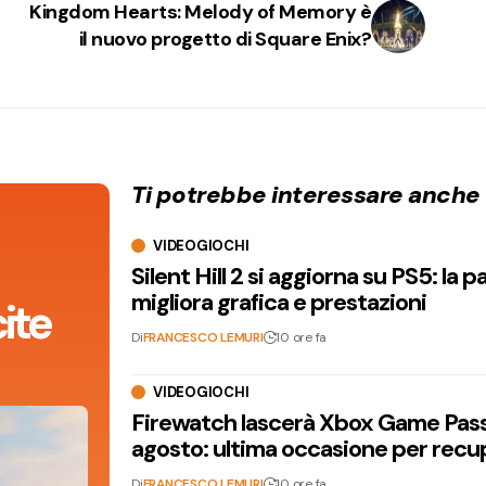
Kingdom Hearts: Melody of Memory è
il nuovo progetto di Square Enix?
Ti potrebbe interessare anche
VIDEOGIOCHI
Silent Hill 2 si aggiorna su PS5: la p
migliora grafica e prestazioni
ite
Di
FRANCESCO LEMURI
10 ore fa
VIDEOGIOCHI
Firewatch lascerà Xbox Game Pass 
agosto: ultima occasione per recu
Di
FRANCESCO LEMURI
10 ore fa