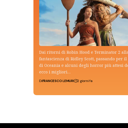
Dai ritorni di Robin Hood e Terminator 2 all
fantascienza di Ridley Scott, passando per il 
di Oceania e alcuni degli horror più attesi d
ecco i migliori…
Di
FRANCESCO LEMURI
2 giorni fa