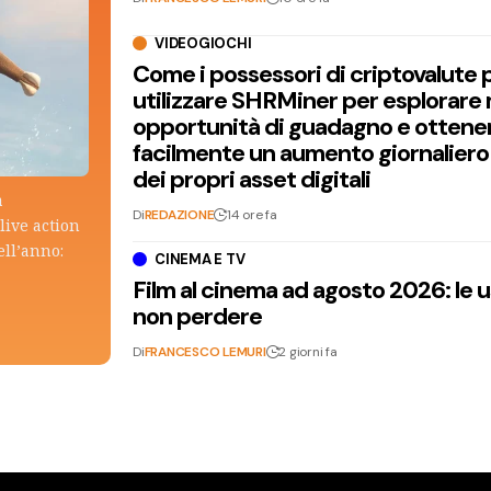
VIDEOGIOCHI
Come i possessori di criptovalute
utilizzare SHRMiner per esplorare
opportunità di guadagno e ottene
facilmente un aumento giornaliero
dei propri asset digitali
a
Di
REDAZIONE
14 ore fa
live action
ell’anno:
CINEMA E TV
Film al cinema ad agosto 2026: le 
non perdere
Di
FRANCESCO LEMURI
2 giorni fa