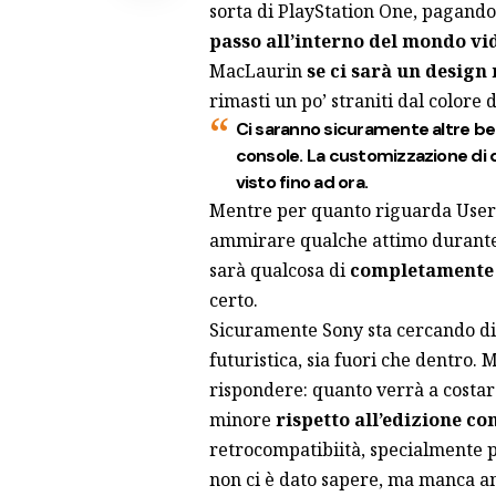
sorta di PlayStation One, pagando 
passo all’interno del mondo vi
MacLaurin
se ci sarà un design
rimasti un po’ straniti dal colore d
Ci saranno sicuramente altre bell
console. La customizzazione di q
visto fino ad ora.
Mentre per quanto riguarda User I
ammirare qualche attimo
durante
sarà qualcosa di
completamente 
certo.
Sicuramente
Sony
sta cercando di
futuristica, sia fuori che dentro
rispondere:
quanto verrà a costar
minore
rispetto all’edizione con
retrocompatibiità, specialmente 
non ci è dato sapere, ma manca anc