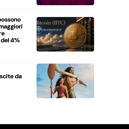
 possono
 maggiori
re
 del 4%
uscite da