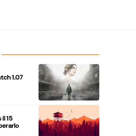
atch 1.07
il 15
perarlo