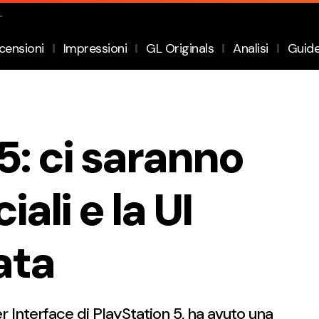
.
censioni
Impressioni
GL Originals
Analisi
Guid
5: ci saranno
iali e la UI
ata
r Interface di PlayStation 5, ha avuto una