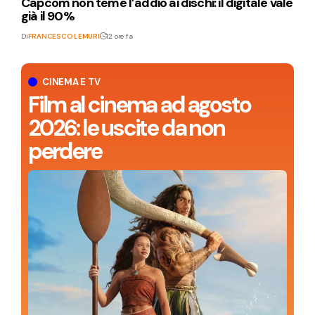
Capcom non teme l’addio ai dischi: il digitale vale
già il 90%
Di
FRANCESCO LEMURI
12 ore fa
CINEMA E TV
Film al cinema ad agosto
2026: le uscite da non
perdere