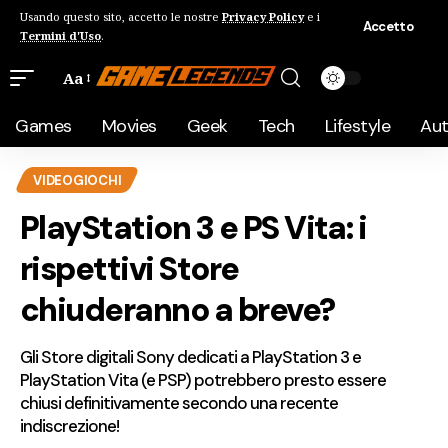
Usando questo sito, accetto le nostre
Privacy Policy
e i
Accetto
Termini d'Uso
.
Aa
Games
Movies
Geek
Tech
Lifestyle
Au
VIDEOGIOCHI
PlayStation 3 e PS Vita: i
rispettivi Store
chiuderanno a breve?
Gli Store digitali Sony dedicati a PlayStation 3 e
PlayStation Vita (e PSP) potrebbero presto essere
chiusi definitivamente secondo una recente
indiscrezione!