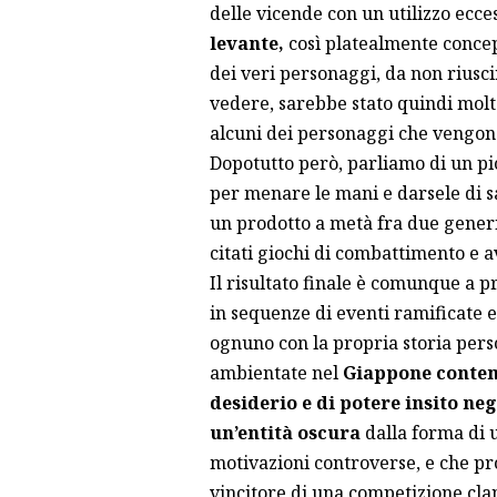
delle vicende con un utilizzo ecce
levante,
così platealmente concepi
dei veri personaggi, da non riusci
vedere, sarebbe stato quindi mol
alcuni dei personaggi che vengon
Dopotutto però, parliamo di un pi
per menare le mani e darsele di sa
un prodotto a metà fra due generi
citati giochi di combattimento e 
Il risultato finale è comunque a 
in sequenze di eventi ramificate e
ognuno con la propria storia pers
ambientate nel
Giappone conte
desiderio e di potere insito ne
un’entità oscura
dalla forma di 
motivazioni controverse, e che pro
vincitore di una competizione clan