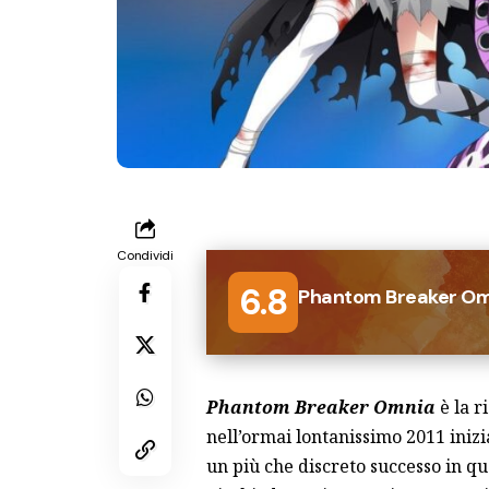
Condividi
6.8
Phantom Breaker Om
Phantom Breaker Omnia
è la r
nell’ormai lontanissimo 2011 iniz
un più che discreto successo in q