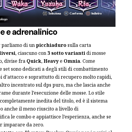
e e adrenalinico
y parliamo di un
picchiaduro
sulla carta
iversi
, ciascuno con
3 sotto varianti
di mosse
o, divise fra
Quick
,
Heavy
e
Omnia
. Come
e set sono dedicati a degli stili di combattimento
 d’attacco e soprattutto di recupero molto rapidi,
altro incentrato sul dps puro, ma che lascia anche
rame durante l’esecuzione delle mosse. Lo stile
ompletamente inedita del titolo, ed è il sistema
o anche il meno riuscito a livello di
ifica le combo e appiattisce l’esperienza, anche se
er imparare da zero.