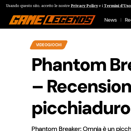
Usando questo sito, accetto le nostre
Privacy Policy
e i
Termini d'Uso
News
Re
VIDEOGIOCHI
Phantom Br
– Recension
picchiaduro 
Phantom Breaker: Omnia è un picchia