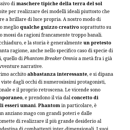
ssivo di
maschere tipiche della terra del sol
te per realizzare dei modelli ideali piuttosto che
re a brillare di luce propria. A nostro modo di
to meglio
qualche guizzo creativo
soprattutto su
o mossi da ragioni francamente troppo banali.
cchiaduro, e la storia è generalmente
un pretesto
nta ragione, anche nello specifico caso di specie di
, quello di
Phantom Breaker Omnia
a metà fra i già
avventure narrative.
primo acchito
abbastanza interessante
, e si dipana
 viste dagli occhi di numerosissimi protagonisti,
onale e il proprio retroscena. Le vicende sono
mporaneo
, e prendono il via dal
concetto di
gli esseri umani
.
Phantom
in particolare, è
un anziano mago con grandi poteri e dalle
mette di realizzare il più grande desiderio al
destina di combattenti inter-dimensionali. I suoi