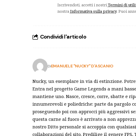
Iscrivendoti, accetti i nostri
Termini di util
nostra
Informativa sulla privacy
. Puoi ann
Condividi l'articolo
EMANUELE "NUCKY" D'ASCANIO
Di
Nucky, un esemplare in via di estinzione. Potr
Entra nel progetto Game Legends a mani basse e
mantiene uno. Nasce, cresce, corre, sbatte e ri
innumerevoli e poliedriche: parte da pargolo c
proseguendo poi con approcci più aggressivi s
questa carne al fuoco è arrivato a non apprezza
nostro Ditto personale si accoppia con qualsias
collaborazioni del sito. Predilige il genere FPS