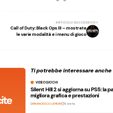
ARTICOLO SUCCESSIVO
Call of Duty: Black Ops III – mostrate
le varie modalità e i menu di gioco
Ti potrebbe interessare anche
VIDEOGIOCHI
Silent Hill 2 si aggiorna su PS5: la p
migliora grafica e prestazioni
ite
Di
FRANCESCO LEMURI
4 ore fa