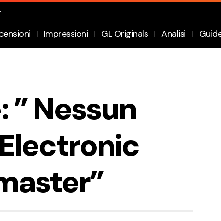
.
censioni
Impressioni
GL Originals
Analisi
Guid
: ” Nessun
 Electronic
emaster”