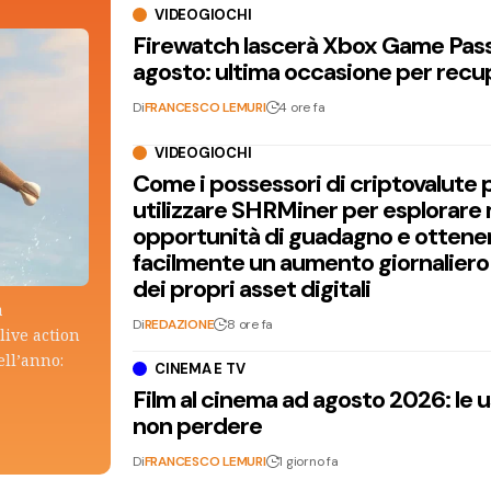
VIDEOGIOCHI
Firewatch lascerà Xbox Game Pass 
agosto: ultima occasione per recu
Di
FRANCESCO LEMURI
4 ore fa
VIDEOGIOCHI
Come i possessori di criptovalute
utilizzare SHRMiner per esplorare
opportunità di guadagno e ottene
facilmente un aumento giornaliero
dei propri asset digitali
a
Di
REDAZIONE
8 ore fa
live action
ell’anno:
CINEMA E TV
Film al cinema ad agosto 2026: le 
non perdere
Di
FRANCESCO LEMURI
1 giorno fa