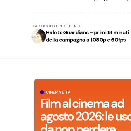
ARTICOLO PRECEDENTE
Halo 5: Guardians – primi 18 minuti
della campagna a 1080p e 60fps
CINEMA E TV
Film al cinema ad
agosto 2026: le usc
da non perdere