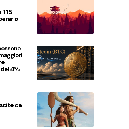
il 15
perarlo
 possono
 maggiori
re
 del 4%
uscite da