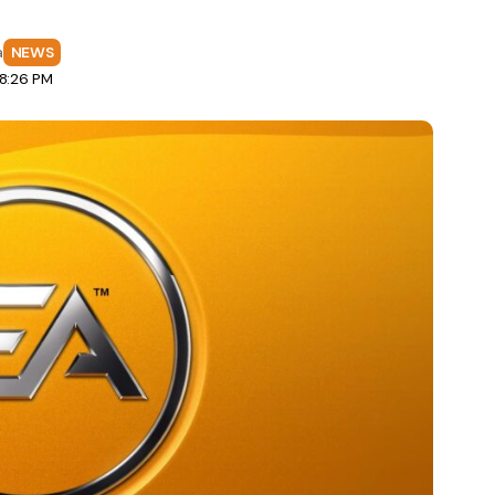
a
NEWS
 8:26 PM