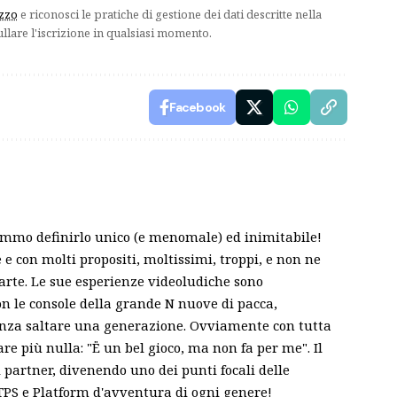
izzo
e riconosci le pratiche di gestione dei dati descritte nella
ullare l'iscrizione in qualsiasi momento.
Facebook
emmo definirlo unico (e menomale) ed inimitabile!
 con molti propositi, moltissimi, troppi, e non ne
parte. Le sue esperienze videoludiche sono
on le console della grande N nuove di pacca,
enza saltare una generazione. Ovviamente con tutta
re più nulla: "Ë un bel gioco, ma non fa per me". Il
i partner, divenendo uno dei punti focali delle
, TPS e Platform d'avventura di ogni genere!