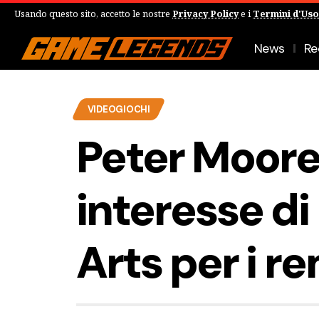
Usando questo sito, accetto le nostre
Privacy Policy
e i
Termini d'Uso
News
Re
VIDEOGIOCHI
Peter Moore
interesse di
Arts per i r