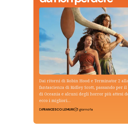
Dai ritorni di Robin Hood e Terminator 2 all
fantascienza di Ridley Scott, passando per il 
di Oceania e alcuni degli horror più attesi d
ecco i migliori…
Di
FRANCESCO LEMURI
1 giorno fa