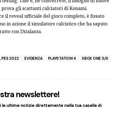
testing. Tale è, ne converrete, il bisogno di nuove
 prova gli scattanti calciatori di Konami.
il reveal ufficiale del gioco completo, è fissato
mo in azione il simulatore calcistico che ha saputo
atto con l’Atalanta
.
 PES 2022
EVIDENZA
PLAYSTATION 4
XBOX ONE S/X
nostra newslettere!
 le ultime notizie direttamente nella tua casella di