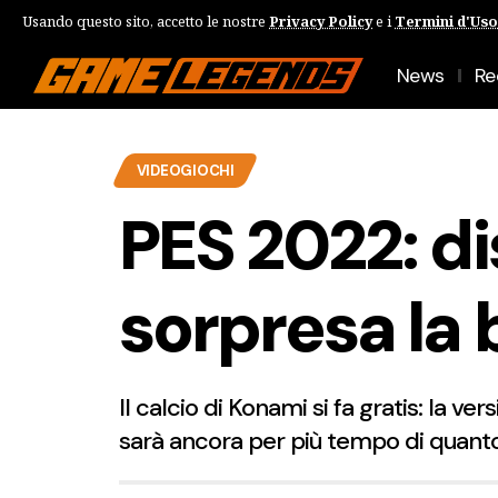
Usando questo sito, accetto le nostre
Privacy Policy
e i
Termini d'Uso
News
Re
VIDEOGIOCHI
PES 2022: di
sorpresa la 
Il calcio di Konami si fa gratis: la ve
sarà ancora per più tempo di quan