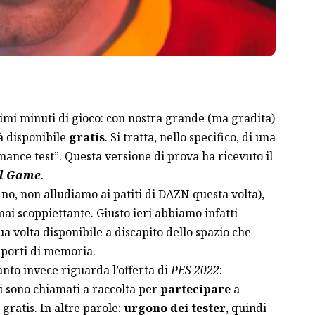
primi minuti di gioco: con nostra grande (ma gradita)
à disponibile
gratis
. Si tratta, nello specifico, di una
ance test”. Questa versione di prova ha ricevuto il
ll Game
.
e no, non alludiamo ai patiti di DAZN questa volta),
i scoppiettante. Giusto ieri abbiamo infatti
sua volta disponibile
a discapito dello spazio che
pporti di memoria.
nto invece riguarda l’offerta di
PES 2022
:
i sono chiamati a raccolta per
partecipare
a
ratis. In altre parole:
urgono dei tester
, quindi