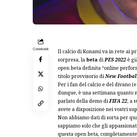
Condividi
Il calcio di Konami va in rete ai 
sorpresa, la
beta
di
PES 2022
è gi
open beta definita “online perform
titolo provvisorio di
New Footba
Per i fan del calcio e del divano (
dunque, è una settimana quanto ma
parlato della demo di
FIFA 22
, a 
avete a disposizione
nei vostri su
Non abbiamo dati di sorta per qua
sappiamo solo che gli appassionat
questa open beta, completamente g