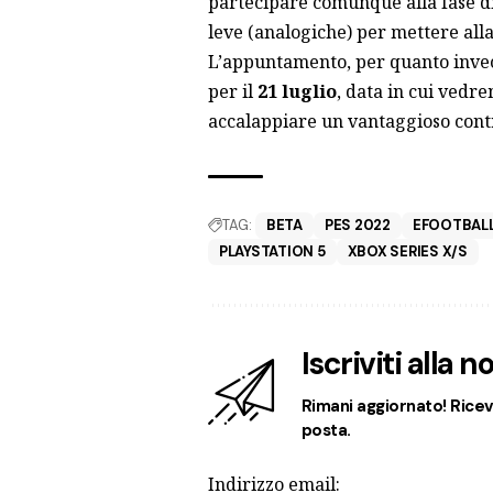
partecipare comunque alla fase di 
leve (analogiche) per mettere alla
L’appuntamento, per quanto invece 
per il
21 luglio
, data in cui vedre
accalappiare
un vantaggioso contr
TAG:
BETA
PES 2022
EFOOTBALL
PLAYSTATION 5
XBOX SERIES X/S
Iscriviti alla 
Rimani aggiornato! Ricevi
posta.
Indirizzo email: