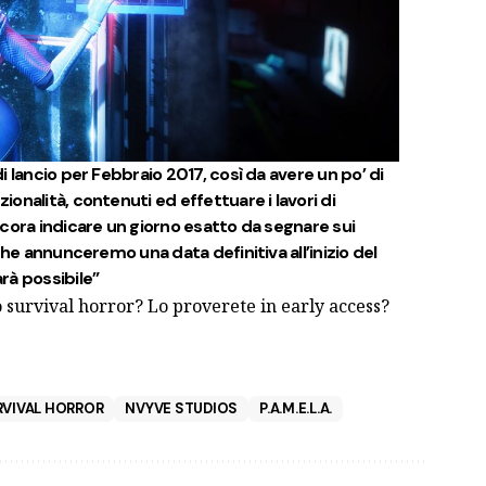
 lancio per Febbraio 2017, così da avere un po’ di
onalità, contenuti ed effettuare i lavori di
cora indicare un giorno esatto da segnare sui
che annunceremo una data definitiva all’inizio del
rà possibile”
o survival horror? Lo proverete in early access?
RVIVAL HORROR
NVYVE STUDIOS
P.A.M.E.L.A.