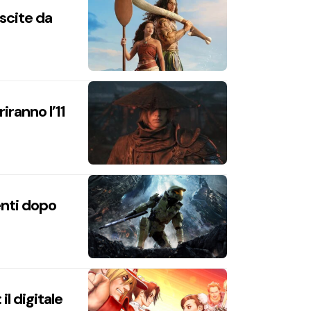
uscite da
iranno l’11
enti dopo
l digitale