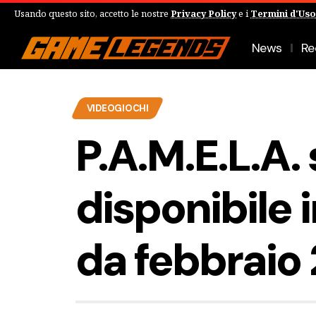
Usando questo sito, accetto le nostre
Privacy Policy
e i
Termini d'Uso
News
Re
VIDEOGIOCHI
P.A.M.E.L.A.
disponibile 
da febbraio