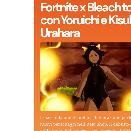
Fortnite x Bleach t
con Yoruichi e Kisu
Urahara
La seconda ondata della collaborazione por
nuovi personaggi nell’Item Shop. Il debutto 
nella notte dell’8 agosto per i giocatori italia