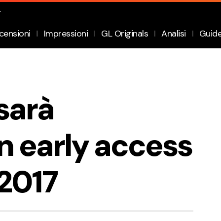
.
censioni
Impressioni
GL Originals
Analisi
Guid
 sarà
in early access
 2017