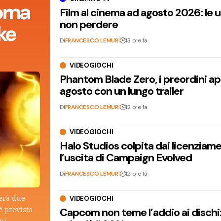
orna
Film al cinema ad agosto 2026: le 
non perdere
ke
Di
FRANCESCO LEMURI
13 ore fa
VIDEOGIOCHI
Phantom Blade Zero, i preordini apr
agosto con un lungo trailer
Di
FRANCESCO LEMURI
12 ore fa
VIDEOGIOCHI
Halo Studios colpita dai licenziam
l’uscita di Campaign Evolved
Di
FRANCESCO LEMURI
12 ore fa
terà due
VIDEOGIOCHI
è previsto
Capcom non teme l’addio ai dischi: i
ni.