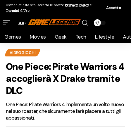
Usando questo sito, accetto le nostre
Privacy Policy
e i
Accetto
Termini d'Uso
.
Aa
Games
Movies
Geek
Tech
Lifestyle
Au
VIDEOGIOCHI
One Piece: Pirate Warriors 4
accoglierà X Drake tramite
DLC
One Piece: Pirate Warriors 4 implementa un volto nuovo
nel suo roaster, che sicuramente farà piacere a tutti gli
appassionati.