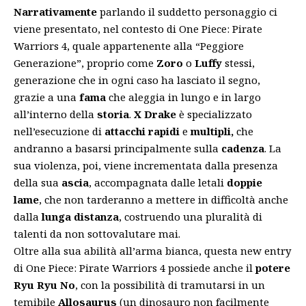
Narrativamente
parlando il suddetto personaggio ci
viene presentato, nel contesto di One Piece: Pirate
Warriors 4, quale appartenente alla “Peggiore
Generazione”, proprio come
Zoro
o
Luffy
stessi,
generazione che in ogni caso ha lasciato il segno,
grazie a una
fama
che aleggia in lungo e in largo
all’interno della
storia
.
X Drake
è specializzato
nell’esecuzione di
attacchi rapidi
e
multipli,
che
andranno a basarsi principalmente sulla
cadenza
. La
sua violenza, poi, viene incrementata dalla presenza
della sua
ascia
, accompagnata dalle letali
doppie
lame
, che non tarderanno a mettere in difficoltà anche
dalla
lunga distanza
, costruendo una pluralità di
talenti da non sottovalutare mai.
Oltre alla sua abilità all’arma bianca, questa new entry
di One Piece: Pirate Warriors 4 possiede anche il
potere
Ryu Ryu No
, con la possibilità di tramutarsi in un
temibile
Allosaurus
(un dinosauro non facilmente