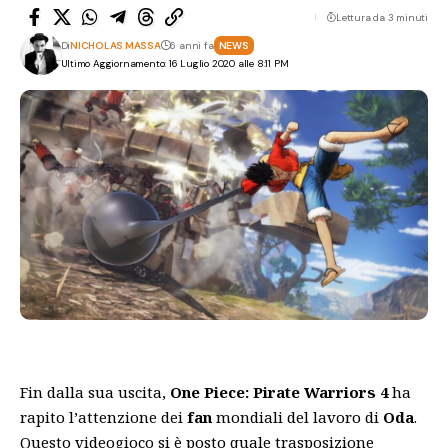
Lettura da 3 minuti
Di
NICHOLAS MASSA
6 anni fa
NEWS
Ultimo Aggiornamento: 16 Luglio 2020 alle 8:11 PM
Fin dalla sua uscita,
One Piece: Pirate Warriors 4
ha
rapito l’attenzione dei
fan
mondiali del lavoro di
Oda
.
Questo videogioco si è posto quale trasposizione