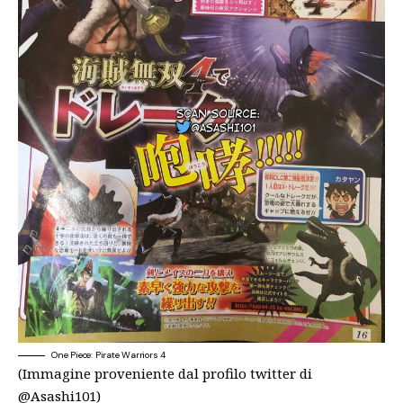
One Piece: Pirate Warriors 4
(Immagine proveniente dal profilo twitter di
@Asashi101
)