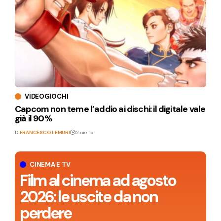
VIDEOGIOCHI
Capcom non teme l’addio ai dischi: il digitale vale
già il 90%
Di
FRANCESCO LEMURI
12 ore fa
CINEMA E TV
Film al cinema ad agosto
2026: le uscite da non
perdere