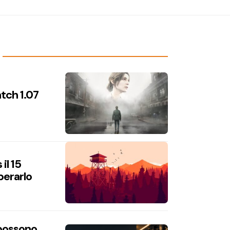
atch 1.07
il 15
perarlo
 possono