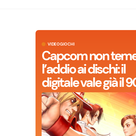
VIDEOGIOCHI
Capcom non tem
l’addio ai dischi: il
digitale vale già il