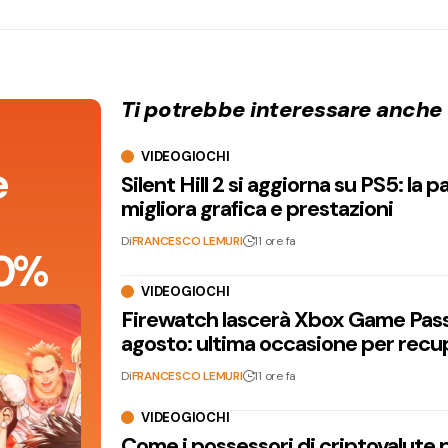
Ti potrebbe interessare anche
VIDEOGIOCHI
e
Silent Hill 2 si aggiorna su PS5: la p
migliora grafica e prestazioni
Di
FRANCESCO LEMURI
11 ore fa
 90%
VIDEOGIOCHI
Firewatch lascerà Xbox Game Pass 
agosto: ultima occasione per recu
Di
FRANCESCO LEMURI
11 ore fa
VIDEOGIOCHI
Come i possessori di criptovalute