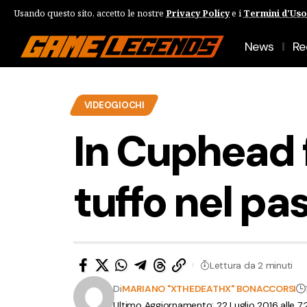
Usando questo sito, accetto le nostre
Privacy Policy
e i
Termini d'Uso
News
Re
VIDEOGIOCHI
In Cuphead 
tuffo nel pa
Lettura da 2 minuti
Di
MARIANO "XTHEDEATHX" BONACCORSI
Ultimo Aggiornamento: 22 Luglio 2016 alle 7