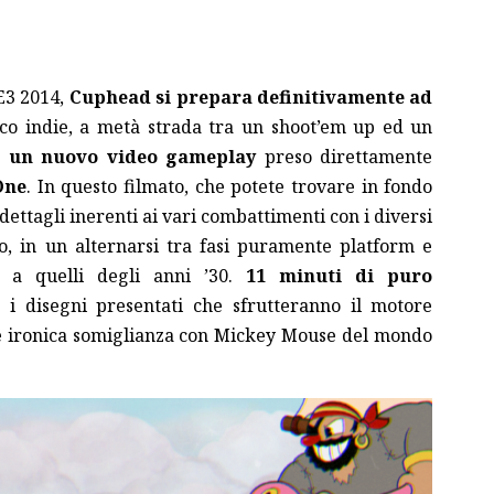
’E3 2014,
Cuphead si prepara definitivamente ad
oco indie, a metà strada tra un shoot’em up ed un
n un nuovo video gameplay
preso direttamente
One
. In questo filmato, che potete trovare in fondo
ettagli inerenti ai vari combattimenti con i diversi
co, in un alternarsi tra fasi puramente platform e
i a quelli degli anni ’30.
11 minuti di puro
o i disegni presentati che sfrutteranno il motore
e ironica somiglianza con Mickey Mouse del mondo