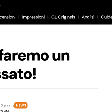
.
censioni
Impressioni
GL Originals
Analisi
Guid
faremo un
ssato!
10 anni fa
NEWS
:25 AM