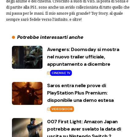
degli anime e del cinema. Cresciuto a suon di VHS, la posta di Sonia e
di partite alla PS1, sono anche un avido collezionista di tutto quello che
mi passa per le mani. Il mio amore più grande? Toy Story, al quale
sempre sarò fedele verso l'infinito, e oltre!
Potrebbe interessarti anche
Avengers: Doomsday si mostra
nel nuovo trailer ufficiale,
appuntamento a dicembre
CINEMA E TV
Saros entra nelle prove di
PlayStation Plus Premium:
disponibile una demo estesa
VIDEOGIOCHI
007 First Light: Amazon Japan
potrebbe aver svelato la data di
uscita su Nintendo Switch 2