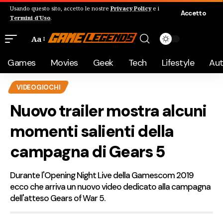
Usando questo sito, accetto le nostre
Privacy Policy
e i
Accetto
Termini d'Uso
.
Aa
Games
Movies
Geek
Tech
Lifestyle
Au
VIDEOGIOCHI
Nuovo trailer mostra alcuni
momenti salienti della
campagna di Gears 5
Durante l'Opening Night Live della Gamescom 2019
ecco che arriva un nuovo video dedicato alla campagna
dell'atteso Gears of War 5.