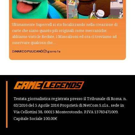
Ultimamente Supercell si sta focalizzando nella creazione di
carte che siano quanto più originali come meccaniche:
abbiamo visto le Reclute, i Mascalzoni ed ora ci troviamo ad
osservare qualcosa che…
Di
MARCO PULICANÒ
1 giorno fa
Testata giornalistica registrata presso il Tribunale di Roma, n.
63/2016 del 5 Aprile 2016 Proprietà di NetCom S.r.l.s., sede in
Via Cellottini 38, 00015 Monterotondo, P.IVA 13783471009,
Capitale Sociale 100,00€