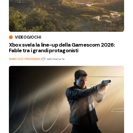
VIDEOGIOCHI
Xbox svela la line-up della Gamescom 2026:
Fable tra i grandi protagonisti
Di
NICOLÒ FRATANGELI
1 settimana fa