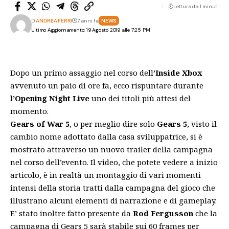
Lettura da 1 minuti
Di
ANDREA FERRI
7 anni fa
NEWS
Ultimo Aggiornamento: 19 Agosto 2019 alle 7:25 PM
Dopo un primo assaggio nel corso dell’
Inside Xbox
avvenuto un paio di ore fa, ecco rispuntare durante
l’Opening Night Live
uno dei titoli più attesi del
momento.
Gears of War 5
, o per meglio dire solo
Gears 5
, visto il
cambio nome adottato dalla casa sviluppatrice, si è
mostrato attraverso un nuovo trailer della campagna
nel corso dell’evento. Il video, che potete vedere a inizio
articolo, è in realtà un montaggio di vari momenti
intensi della storia tratti dalla campagna del gioco che
illustrano alcuni elementi di narrazione e di gameplay.
E’ stato inoltre fatto presente da
Rod Fergusson
che la
campagna di Gears 5 sarà stabile sui 60 frames per