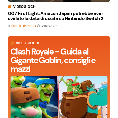
VIDEOGIOCHI
007 First Light: Amazon Japan potrebbe aver
svelato la data di uscita su Nintendo Switch 2
Di
NICOLÒ FRATANGELI
1 settimana fa
VIDEOGIOCHI
Clash Royale – Guida al
Gigante Goblin, consigli e
mazzi