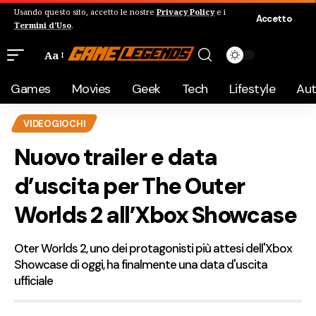
Usando questo sito, accetto le nostre
Privacy Policy
e i
Accetto
Termini d'Uso
.
Aa
Games
Movies
Geek
Tech
Lifestyle
Au
VIDEOGIOCHI
Nuovo trailer e data
d’uscita per The Outer
Worlds 2 all’Xbox Showcase
Oter Worlds 2, uno dei protagonisti più attesi dell'Xbox
Showcase di oggi, ha finalmente una data d'uscita
ufficiale