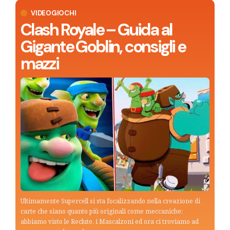
VIDEOGIOCHI
Clash Royale – Guida al
Gigante Goblin, consigli e
mazzi
Ultimamente Supercell si sta focalizzando nella creazione di
carte che siano quanto più originali come meccaniche:
abbiamo visto le Reclute, i Mascalzoni ed ora ci troviamo ad