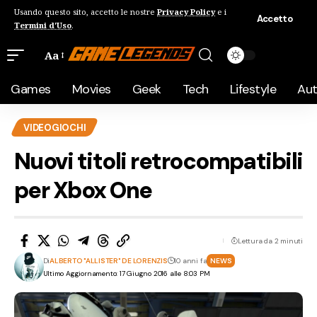
Usando questo sito, accetto le nostre
Privacy Policy
e i
Accetto
Termini d'Uso
.
Aa
Games
Movies
Geek
Tech
Lifestyle
Au
VIDEOGIOCHI
Nuovi titoli retrocompatibili
per Xbox One
Lettura da 2 minuti
Di
ALBERTO "ALLISTER" DE LORENZIS
10 anni fa
NEWS
Ultimo Aggiornamento: 17 Giugno 2016 alle 8:03 PM