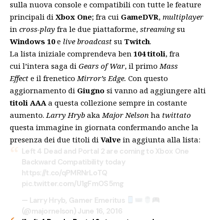
sulla nuova console e compatibili con tutte le feature
principali di
Xbox One
; fra cui
GameDVR
,
multiplayer
in
cross-play
fra le due piattaforme,
streaming
su
Windows 10
e
live broadcast
su
Twitch
.
La lista iniziale comprendeva ben
104 titoli
, fra
cui l’intera saga di
Gears of War
, il primo
Mass
Effect
e il frenetico
Mirror’s Edge.
Con questo
aggiornamento di
Giugno
si vanno ad aggiungere alti
titoli AAA
a questa collezione sempre in costante
aumento.
Larry Hryb
aka
Major Nelson
ha
twittato
questa immagine in giornata confermando anche la
presenza dei due titoli di
Valve
in aggiunta alla lista:
Left 4 Dead and Portal 2 are coming to Xbox One
Backward Compatibility today
https://t.co/qPMRNrLoTQ
pic.twitter.com/U1gFmOS5mg
— Larry Hryb, Gamer Emeritus
(@majornelson)
June 16, 2016