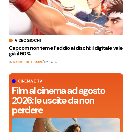
VIDEOGIOCHI
Capcom non teme l’addio ai dischi: il digitale vale
già il 90%
Di
FRANCESCO LEMURI
22 ore fa
CINEMA E TV
Film al cinema ad agosto
2026: le uscite da non
perdere