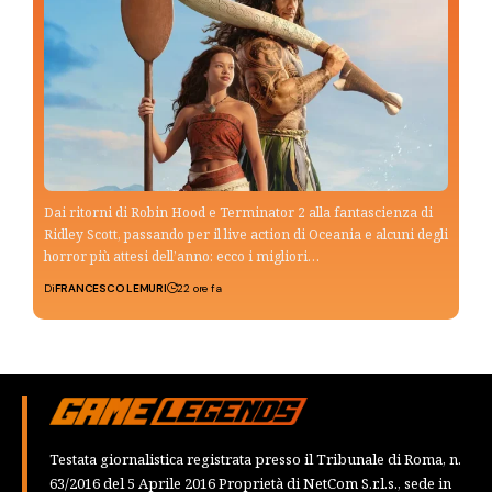
Dai ritorni di Robin Hood e Terminator 2 alla fantascienza di
Ridley Scott, passando per il live action di Oceania e alcuni degli
horror più attesi dell’anno: ecco i migliori…
Di
FRANCESCO LEMURI
22 ore fa
Testata giornalistica registrata presso il Tribunale di Roma, n.
63/2016 del 5 Aprile 2016 Proprietà di NetCom S.r.l.s., sede in