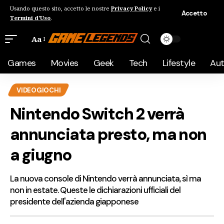
Usando questo sito, accetto le nostre
Privacy Policy
e i
Accetto
Termini d'Uso
.
Aa
Games
Movies
Geek
Tech
Lifestyle
Au
VIDEOGIOCHI
Nintendo Switch 2 verrà
annunciata presto, ma non
a giugno
La nuova console di Nintendo verrà annunciata, sì ma
non in estate. Queste le dichiarazioni ufficiali del
presidente dell'azienda giapponese