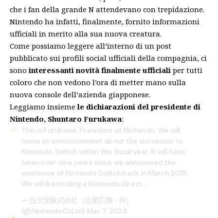
che i fan della grande N attendevano con trepidazione.
Nintendo ha infatti, finalmente, fornito informazioni
ufficiali in merito alla sua nuova creatura.
Come possiamo leggere all’interno di un post
pubblicato sui profili social ufficiali della compagnia, ci
sono
interessanti novità finalmente ufficiali
per tutti
coloro che non vedono l’ora di metter mano sulla
nuova console dell’azienda giapponese.
Leggiamo insieme
le dichiarazioni del presidente di
Nintendo, Shuntaro Furukawa
:
This is Furukawa, President of Nintendo. We will
make an announcement about the successor to
Nintendo Switch within this fiscal year. It will have
been over nine years since we announced the
existence of Nintendo Switch back in March 2015.
We will be holding a Nintendo Direct…
— 任天堂株式会社（企業広報・IR）
(@NintendoCoLtd)
May 7, 2024