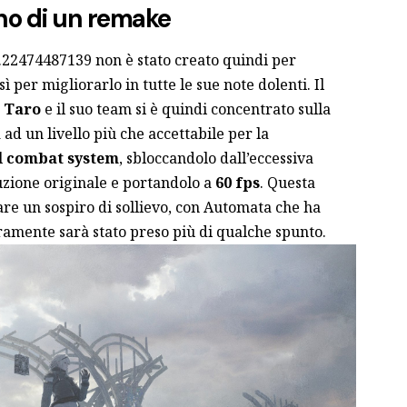
eno di un remake
1.22474487139 non è stato creato quindi per
sì per migliorarlo in tutte le sue note dolenti. Il
 Taro
e il suo team si è quindi concentrato sulla
ad un livello più che accettabile per la
l
combat system
, sbloccandolo dall’eccessiva
duzione originale e portandolo a
60 fps
. Questa
rare un sospiro di sollievo, con Automata che ha
uramente sarà stato preso più di qualche spunto.