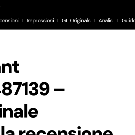
.
censioni
Impressioni
GL Originals
Analisi
Guid
ant
487139 –
inale
la recensione