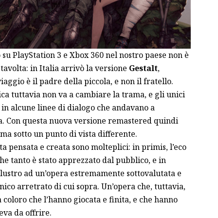
vò su PlayStation 3 e Xbox 360 nel nostro paese non è
avolta: in Italia arrivò la versione
Gestalt
,
aggio è il padre della piccola, e non il fratello.
ca tuttavia non va a cambiare la trama, e gli unici
 in alcune linee di dialogo che andavano a
ela. Con questa nuova versione remastered quindi
 ma sotto un punto di vista differente.
ata pensata e creata sono molteplici: in primis, l’eco
che tanto è stato apprezzato dal pubblico, e in
o lustro ad un’opera estremamente sottovalutata e
ico arretrato di cui sopra. Un’opera che, tuttavia,
a coloro che l’hanno giocata e finita, e che hanno
eva da offrire.