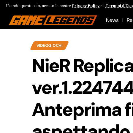
Usando questo sito, accetto le nostre
Privacy Policy
e i
Termini d'Uso
News
Re
VIDEOGIOCHI
NieR Replic
ver.1.22474
Anteprima f
aspettando 