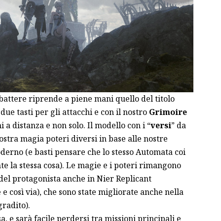
attere riprende a piene mani quello del titolo
due tasti per gli attacchi e con il nostro
Grimoire
i a distanza e non solo. Il modello con i “
versi
” da
stra magia poteri diversi in base alle nostre
erno (e basti pensare che lo stesso
Automata
coi
te la stessa cosa). Le magie e i poteri rimangono
à del protagonista anche in Nier Replicant
 e così via), che sono state migliorate anche nella
gradito).
, e sarà facile perdersi tra missioni principali e