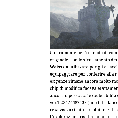
Chiaramente però il modo di comb
originale, con lo sfruttamento dei 
Weiss
da utilizzare per gli attacch
equipaggiare per conferire alla no
esigenze rimane ancora molto mod
chip di modifica faceva esattamen
ancora il pezzo forte delle abilit
ver.1.22474487139 (martelli, lance
resa visiva (tratto assolutamente 
L’esplorazione risulta meno tediosa