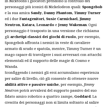
In Nicktoons i giocatori prendono il controllo dei
personaggi più iconici di Nickelodeon quali:
Spongebob
e la sua amica
Sandy
,
Danny Phantom
,
Timmy Turner
ed i due
Fantagenitori
,
Susie Carmichael
,
Jimmy
Neutron
,
Katara
,
Leonardo
e
Jenny Wakeman
. Ogni
personaggio è trasposto in una versione che richiama
gli
archetipi classici dei giochi di ruolo
, per esempio,
Spongebob affronta i nemici in veste di cavaliere
armato di scudo e spatola, mentre, Timmy Turner è un
mago capace di travolgere i suoi avversari con attacchi
elementali ed il supporto delle magie di Cosmo e
Wanda.
Sconfiggendo i nemici gli eroi accumulano esperienza
per salire di livello, ciò gli consente di ottenere nuove
abilità attive e passive uniche
, per esempio,
Jimmy
Neutron
potrà avvalersi del supporto passivo del suo
fidato amico robotico a quattro zampe,
Goddard
. La
crescita dei personaggi non si limita soltanto al salire