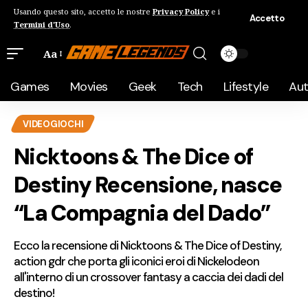
Usando questo sito, accetto le nostre
Privacy Policy
e i
Accetto
Termini d'Uso
.
Aa
Games
Movies
Geek
Tech
Lifestyle
Au
VIDEOGIOCHI
Nicktoons & The Dice of
Destiny Recensione, nasce
“La Compagnia del Dado”
Ecco la recensione di Nicktoons & The Dice of Destiny,
action gdr che porta gli iconici eroi di Nickelodeon
all'interno di un crossover fantasy a caccia dei dadi del
destino!