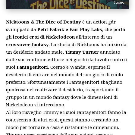
Buono
Nicktoons & The Dice of Destiny
è un action gdr
sviluppato da
Petit Fabrik e Fair Play Labs
, che porta
gli
iconici eroi di Nickelodeon
all’interno di un
crossover fantasy
. La storia di Nicktoons ha inizio da
un desiderio andato male,
Timmy Turner
annoiato
dalle sue continue vittorie nei giochi da tavolo contro i
suoi
Fantagenitori
, Cosmo e Wanda, esprime il
desiderio di entrare nel mondo del suo gioco di ruolo
preferito. Sfortunatamente i Fantagenitori sbagliano
qualcosa nel realizzare il desiderio, trasportando il
gruppo in un mondo fantasy dove le dimensioni di
Nickelodeon si intrecciano.
Al loro risveglio Timmy e i suoi Fantagenitori fanno la
conoscenza di altri eroi, questi stanno cercando un
modo per tornare a casa e ristabilire le dimensioni.
Timmy, presa coscienza delle sue azioni, prova a