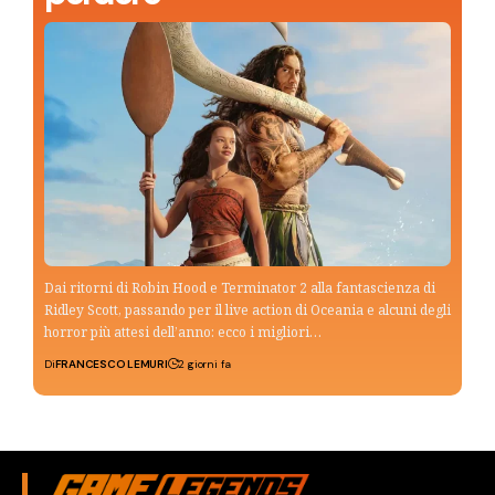
Dai ritorni di Robin Hood e Terminator 2 alla fantascienza di
Ridley Scott, passando per il live action di Oceania e alcuni degli
horror più attesi dell’anno: ecco i migliori…
Di
FRANCESCO LEMURI
2 giorni fa