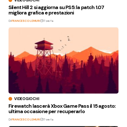
VIDEOGIOCHI
Silent Hill 2 si aggiorna su PS5: la patch 1.07
migliora grafica e prestazioni
Di
FRANCESCO LEMURI
17 ore fa
VIDEOGIOCHI
Firewatch lascerà Xbox Game Pass il 15 agosto:
ultima occasione per recuperarlo
Di
FRANCESCO LEMURI
17 ore fa