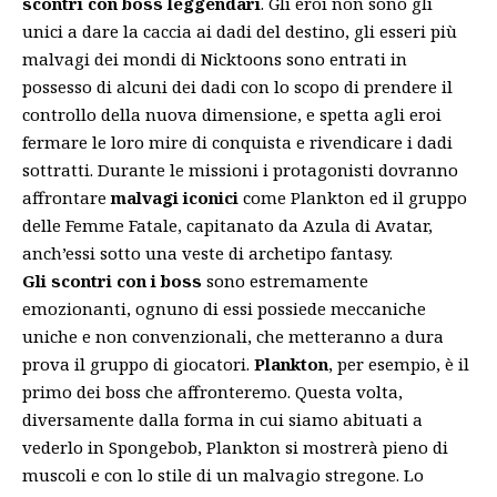
scontri con boss leggendari
. Gli eroi non sono gli
unici a dare la caccia ai dadi del destino, gli esseri più
malvagi dei mondi di Nicktoons sono entrati in
possesso di alcuni dei dadi con lo scopo di prendere il
controllo della nuova dimensione, e spetta agli eroi
fermare le loro mire di conquista e rivendicare i dadi
sottratti. Durante le missioni i protagonisti dovranno
affrontare
malvagi iconici
come Plankton ed il gruppo
delle Femme Fatale, capitanato da Azula di Avatar,
anch’essi sotto una veste di archetipo fantasy.
Gli scontri con i boss
sono estremamente
emozionanti, ognuno di essi possiede meccaniche
uniche e non convenzionali, che metteranno a dura
prova il gruppo di giocatori.
Plankton
, per esempio, è il
primo dei boss che affronteremo. Questa volta,
diversamente dalla forma in cui siamo abituati a
vederlo in Spongebob, Plankton si mostrerà pieno di
muscoli e con lo stile di un malvagio stregone. Lo