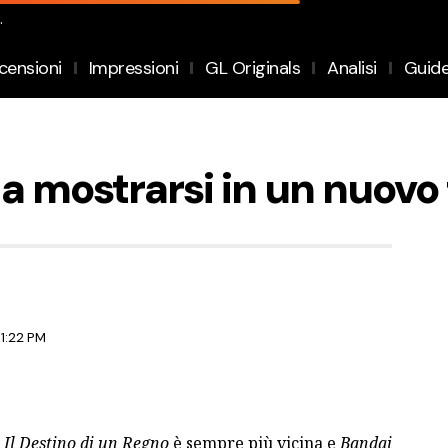
.
censioni
Impressioni
GL Originals
Analisi
Guid
 a mostrarsi in un nuovo 
 1:22 PM
 Il Destino di un Regno
è sempre più vicina e
Bandai