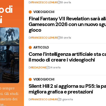
Di
FRANCESCO LEMURI
18 ore fa
 di
VIDEOGIOCHI
i
Final Fantasy VII Revelation sarà all
Gamescom 2026 con un nuovo sgu
gioco
Di
FRANCESCO LEMURI
18 ore fa
ARTICOLO
Come l’intelligenza artificiale sta
il modo di creare i videogiochi
Di
REDAZIONE
24 ore fa
VIDEOGIOCHI
Silent Hill 2 si aggiorna su PS5: la p
lo sempre
migliora grafica e prestazioni
i. Gli studi
tamento dei
Di
FRANCESCO LEMURI
2 giorni fa
che…