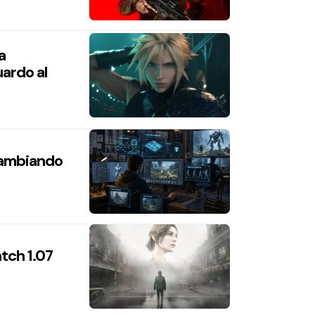
a
ardo al
 cambiando
atch 1.07