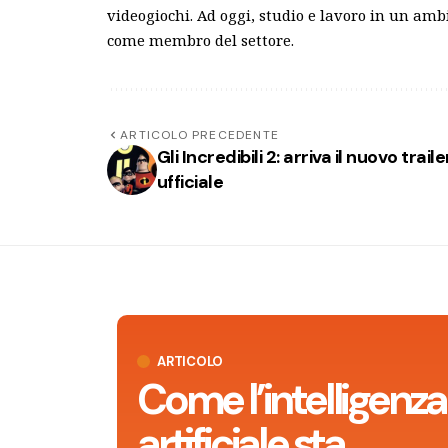
videogiochi. Ad oggi, studio e lavoro in un am
come membro del settore.
ARTICOLO PRECEDENTE
Gli Incredibili 2: arriva il nuovo traile
ufficiale
ARTICOLO
Come l’intelligenza
artificiale sta