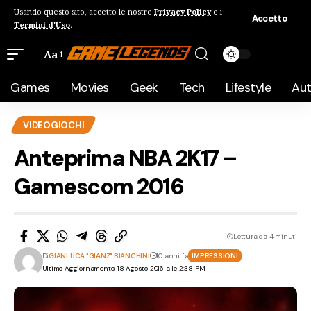
Usando questo sito, accetto le nostre
Privacy Policy
e i
Accetto
Termini d'Uso
.
Aa
Games
Movies
Geek
Tech
Lifestyle
Au
VIDEOGIOCHI
Anteprima NBA 2K17 –
Gamescom 2016
Lettura da 4 minuti
Di
GIANLUCA "GIANZ" BIANCHINI
10 anni fa
IMPRESSIONI
Ultimo Aggiornamento: 18 Agosto 2016 alle 2:38 PM