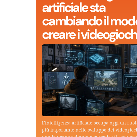
artificiale sta
cambiando il modo
creare i videogioch
L'intelligenza artificiale occupa oggi un ruo
più importante nello sviluppo dei videogioch
non la usano soltanto per gestire il compor