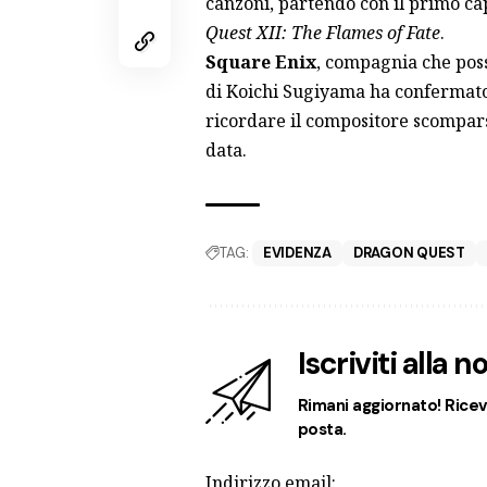
canzoni, partendo con il primo cap
Quest XII: The Flames of Fate
.
Square Enix
, compagnia che poss
di Koichi Sugiyama ha confermato 
ricordare il compositore scompar
data.
TAG:
EVIDENZA
DRAGON QUEST
Iscriviti alla 
Rimani aggiornato! Ricevi
posta.
Indirizzo email: