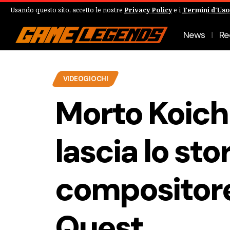
Usando questo sito, accetto le nostre
Privacy Policy
e i
Termini d'Uso
News
Re
VIDEOGIOCHI
Morto Koich
lascia lo sto
compositore
Quest