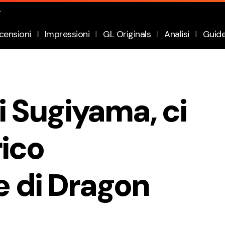
.
censioni
Impressioni
GL Originals
Analisi
Guid
i Sugiyama, ci
rico
 di Dragon