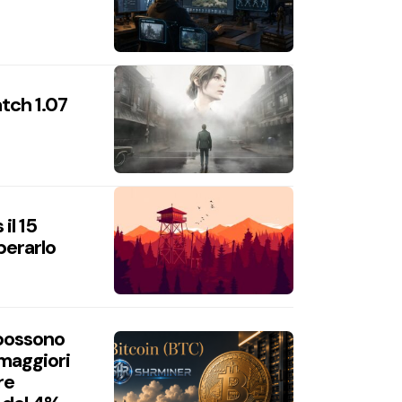
atch 1.07
il 15
perarlo
 possono
 maggiori
re