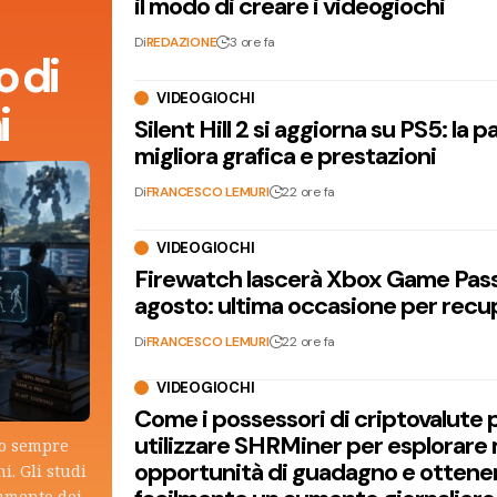
il modo di creare i videogiochi
Di
REDAZIONE
3 ore fa
 di
VIDEOGIOCHI
i
Silent Hill 2 si aggiorna su PS5: la p
migliora grafica e prestazioni
Di
FRANCESCO LEMURI
22 ore fa
VIDEOGIOCHI
Firewatch lascerà Xbox Game Pass 
agosto: ultima occasione per recu
Di
FRANCESCO LEMURI
22 ore fa
VIDEOGIOCHI
Come i possessori di criptovalute
utilizzare SHRMiner per esplorare
lo sempre
opportunità di guadagno e ottene
i. Gli studi
tamento dei