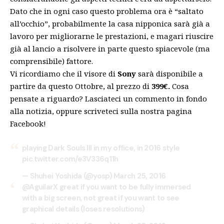
Dato che in ogni caso questo problema ora è “saltato
all’occhio”, probabilmente la casa nipponica sarà già a
lavoro per migliorarne le prestazioni, e magari riuscire
già al lancio a risolvere in parte questo spiacevole (ma
comprensibile) fattore.
Vi ricordiamo che il visore di
Sony
sarà disponibile a
partire da questo Ottobre, al prezzo di
399€.
Cosa
pensate a riguardo? Lasciateci un commento in fondo
alla notizia, oppure scriveteci sulla nostra pagina
Facebook!
playing Dark Souls III in my office, in 2016 style
pic.twitter.com/e3V336q11h
— Shuhei Yoshida (@yosp)
March 25, 2016
@AguilarX
great if you want to be fully immersed
with a big screen, not great if you want to see
graphical details (loses resolutions)