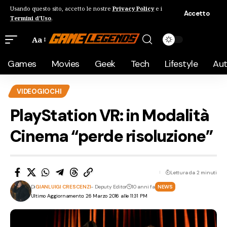
Usando questo sito, accetto le nostre
Privacy Policy
e i
Accetto
Termini d'Uso
.
Aa
Games
Movies
Geek
Tech
Lifestyle
Au
VIDEOGIOCHI
PlayStation VR: in Modalità
Cinema “perde risoluzione”
Lettura da 2 minuti
Di
GIANLUIGI CRESCENZI
- Deputy Editor
10 anni fa
NEWS
Ultimo Aggiornamento: 26 Marzo 2016 alle 11:31 PM