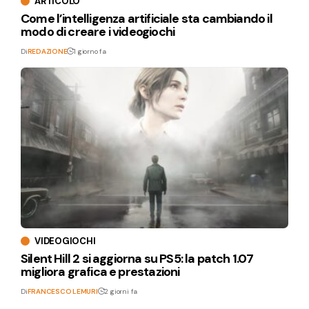
ARTICOLO
Come l’intelligenza artificiale sta cambiando il
modo di creare i videogiochi
Di
REDAZIONE
1 giorno fa
VIDEOGIOCHI
Silent Hill 2 si aggiorna su PS5: la patch 1.07
migliora grafica e prestazioni
Di
FRANCESCO LEMURI
2 giorni fa