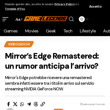
Usando questo sito, accetto le nostre
Privacy Policy
e i
Accetto
Termini d'Uso
.
Aa
Games
Movies
Geek
Tech
Lifestyle
Au
VIDEOGIOCHI
Mirror’s Edge Remastered:
un rumor anticipa l’arrivo?
Mirror's Edge potrebbe ricevere una remastered:
sembra infatti essere tra i titoli in arrivo sul servizio
streaming NVIDIA GeForce NOW.
Lettura da 3 minuti