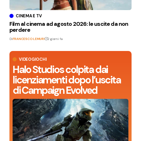
CINEMA E TV
Film al cinema ad agosto 2026: le uscite da non
perdere
Di
FRANCESCO LEMURI
2 giorni fa
VIDEOGIOCHI
Halo Studios colpita dai
licenziamenti dopo l’uscita
di Campaign Evolved