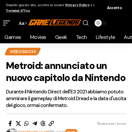
Usando questo sito, accetto le nostre
Privacy Policy
e i
Accetto
Termini d'Uso
.
Aa
Games
Movies
Geek
Tech
Lifestyle
Au
VIDEOGIOCHI
Metroid: annunciato un
nuovo capitolo da Nintendo
Durante il Nintendo Direct dell'E3 2021 abbiamo potuto
ammirare il gameplay di Metroid Dread e la data d'uscita
del gioco, ormai confermato.
Lettura da 1 minuti
Di
ANDREA PELLICANE
5 anni fa
NEWS