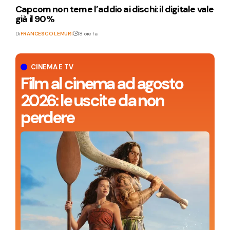
Capcom non teme l’addio ai dischi: il digitale vale
già il 90%
Di
FRANCESCO LEMURI
18 ore fa
CINEMA E TV
Film al cinema ad agosto
2026: le uscite da non
perdere