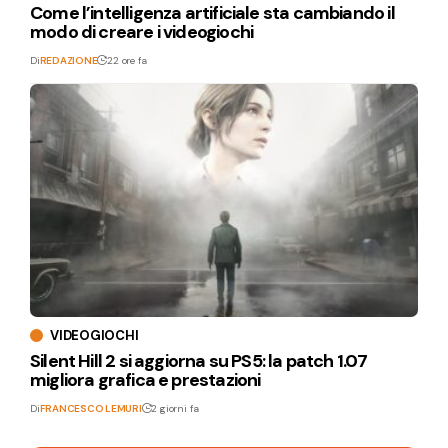
Come l’intelligenza artificiale sta cambiando il
modo di creare i videogiochi
Di
REDAZIONE
22 ore fa
VIDEOGIOCHI
Silent Hill 2 si aggiorna su PS5: la patch 1.07
migliora grafica e prestazioni
Di
FRANCESCO LEMURI
2 giorni fa