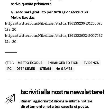
arrivo questa primavera.
Questo sarà gratuito per tutti i giocatori PC di
Metro Exodus.
https://twitter.com/Nibellion/status/136133236431253095
1?s=20
https://twitter.com/Nibellion/status/136133265249057587
3?s=20
TAG:
METRO EXODUS
ENHANCED EDITION
EVIDENZA
PC
DEEP SILVER
STEAM
4A GAMES
Iscriviti alla nostra newslettere!
Rimani aggiornato! Ricevi le ultime notizie
direttamente nella tua casella di posta.