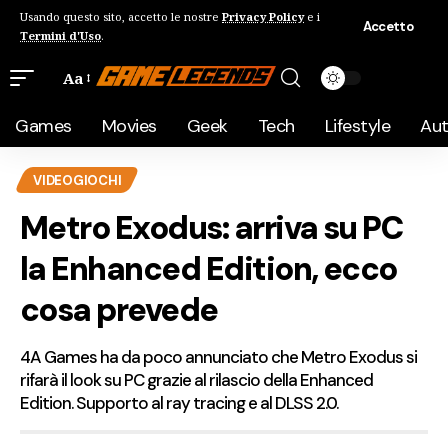
Usando questo sito, accetto le nostre
Privacy Policy
e i
Accetto
Termini d'Uso
.
Aa
Games
Movies
Geek
Tech
Lifestyle
Au
VIDEOGIOCHI
Metro Exodus: arriva su PC
la Enhanced Edition, ecco
cosa prevede
4A Games ha da poco annunciato che Metro Exodus si
rifarà il look su PC grazie al rilascio della Enhanced
Edition. Supporto al ray tracing e al DLSS 2.0.