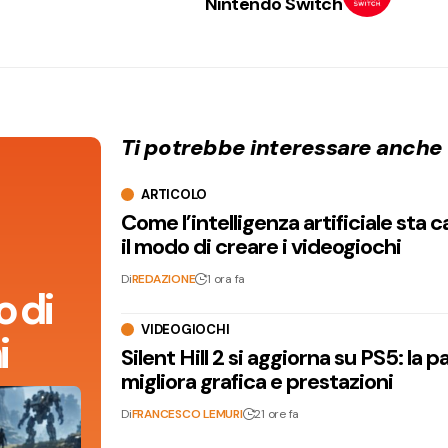
Nintendo Switch
Ti potrebbe interessare anche
ARTICOLO
Come l’intelligenza artificiale sta
il modo di creare i videogiochi
Di
REDAZIONE
1 ora fa
 di
VIDEOGIOCHI
i
Silent Hill 2 si aggiorna su PS5: la p
migliora grafica e prestazioni
Di
FRANCESCO LEMURI
21 ore fa