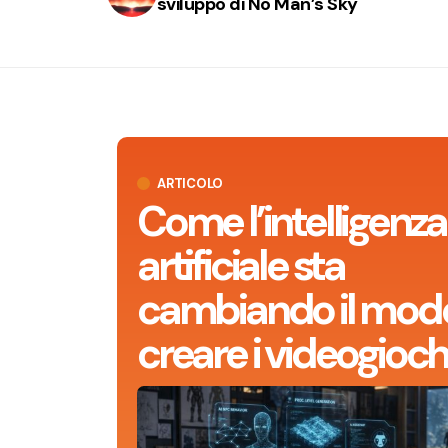
sviluppo di No Man’s Sky
ARTICOLO
Come l’intelligenza
artificiale sta
cambiando il modo
creare i videogioch