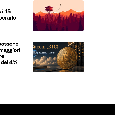
il 15
perarlo
 possono
 maggiori
re
 del 4%