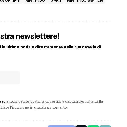
NA OF TIME
NINTENDO
GAME
NINTENDO SWITCH
nostra newslettere!
 le ultime notizie direttamente nella tua casella di
izzo
e riconosci le pratiche di gestione dei dati descritte nella
ullare l'iscrizione in qualsiasi momento.