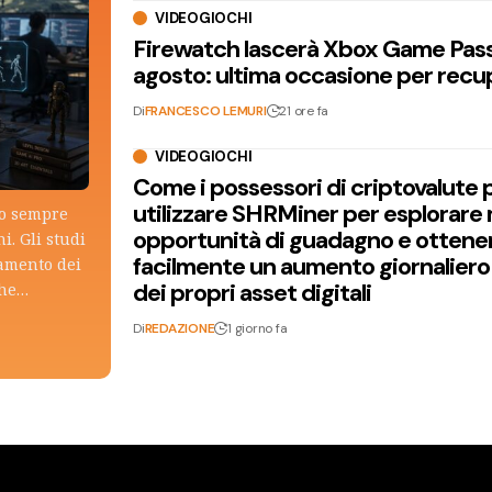
VIDEOGIOCHI
Firewatch lascerà Xbox Game Pass 
agosto: ultima occasione per recu
Di
FRANCESCO LEMURI
21 ore fa
VIDEOGIOCHI
Come i possessori di criptovalute
utilizzare SHRMiner per esplorare
lo sempre
opportunità di guadagno e ottene
i. Gli studi
facilmente un aumento giornaliero
tamento dei
dei propri asset digitali
che…
Di
REDAZIONE
1 giorno fa