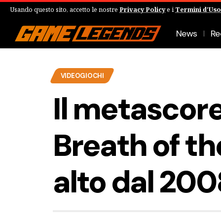
Usando questo sito, accetto le nostre
Privacy Policy
e i
Termini d'Uso
News
Re
VIDEOGIOCHI
Il metascore
Breath of the
alto dal 200