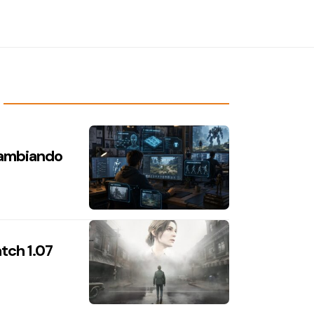
 cambiando
atch 1.07