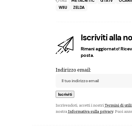
TAG:
METACRITIC
GTA IV
OCARI
WIIU
ZELDA
Iscriviti alla 
Rimani aggiornato! Ricevi
posta.
Indirizzo email:
Iscrivendoti, accetti i nostri
Termini di util
nostra
Informativa sulla privacy
. Puoi ann