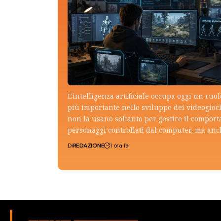
L'intelligenza artificiale occupa oggi un ruo
più importante nello sviluppo dei videogioch
non la usano soltanto per gestire il compor
personaggi controllati dal computer, ma an
Di
REDAZIONE
1 ora fa