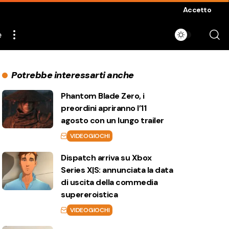
Accetto
e
Potrebbe interessarti anche
Phantom Blade Zero, i
preordini apriranno l’11
agosto con un lungo trailer
VIDEOGIOCHI
Dispatch arriva su Xbox
Series X|S: annunciata la data
di uscita della commedia
supereroistica
VIDEOGIOCHI