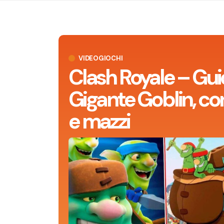
VIDEOGIOCHI
Clash Royale – Gui
Gigante Goblin, con
e mazzi