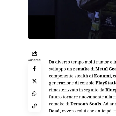
Condividi
Da diverso tempo molti rumor e i
sviluppo un
remake
di
Metal Gea
componente stealth di
Konami
, 
generazione di console
PlayStat
rimasterizzato in seguito da
Blue
futuro tornare nuovamente alla ri
remake di
Demon’s Souls
. Ad an
Dead
, ovvero colui che anticipò 