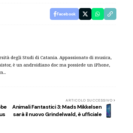
Facebook
sità degli Studi di Catania. Appassionato di musica,
nsistor, è un androidiano doc ma possiede un iPhone,
...
ARTICOLO SUCCESSIVO
bbe
Animali Fantastici 3: Mads Mikkelsen
pus
sarà il nuovo Grindelwald, è ufficiale