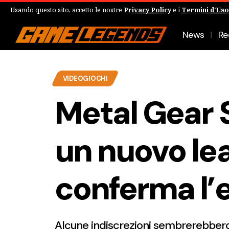
Usando questo sito, accetto le nostre
Privacy Policy
e i
Termini d'Uso
News
Re
VIDEOGIOCHI
Metal Gear 
un nuovo le
conferma l’
Alcune indiscrezioni sembrerebbero