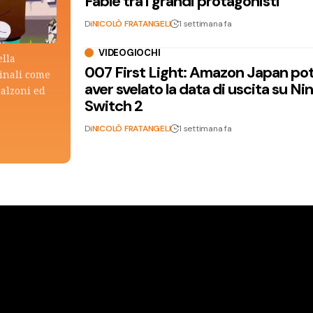
Fable tra i grandi protagonisti
Di
NICOLÒ FRATANGELI
1 settimana fa
VIDEOGIOCHI
ella
007 First Light: Amazon Japan po
ginali come
aver svelato la data di uscita su N
calzoni ed
Switch 2
Di
NICOLÒ FRATANGELI
1 settimana fa