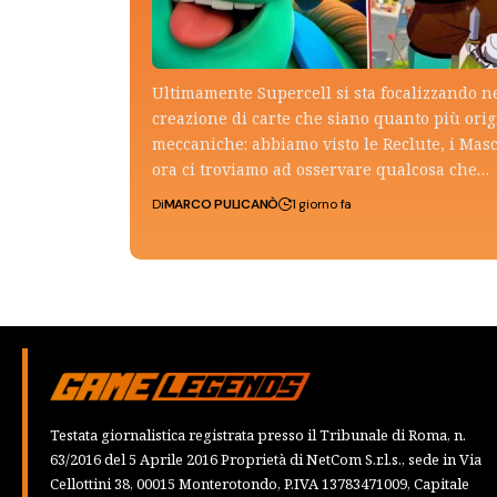
Ultimamente Supercell si sta focalizzando n
creazione di carte che siano quanto più ori
meccaniche: abbiamo visto le Reclute, i Mas
ora ci troviamo ad osservare qualcosa che…
Di
MARCO PULICANÒ
1 giorno fa
Testata giornalistica registrata presso il Tribunale di Roma, n.
63/2016 del 5 Aprile 2016 Proprietà di NetCom S.r.l.s., sede in Via
Cellottini 38, 00015 Monterotondo, P.IVA 13783471009, Capitale