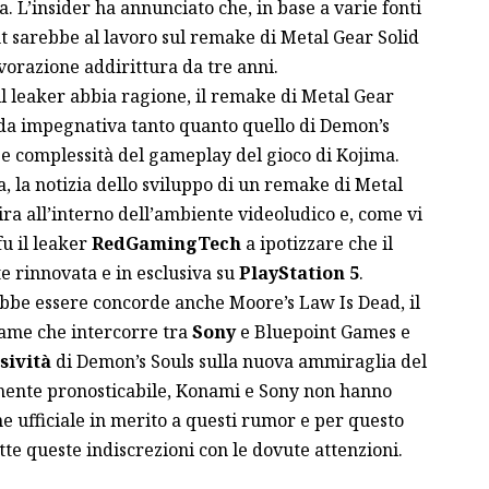
 L’insider ha annunciato che, in base a varie fonti
int sarebbe al lavoro sul remake di Metal Gear Solid
avorazione addirittura da tre anni.
 leaker abbia ragione, il remake di Metal Gear
fida impegnativa tanto quanto quello di Demon’s
 e complessità del gameplay del gioco di Kojima.
, la notizia dello sviluppo di un remake di Metal
ira all’interno dell’ambiente videoludico e, come vi
fu il leaker
RedGamingTech
a ipotizzare che il
te rinnovata e in esclusiva su
PlayStation 5
.
bbe essere concorde anche Moore’s Law Is Dead, il
egame che intercorre tra
Sony
e Bluepoint Games e
usività
di Demon’s Souls sulla nuova ammiraglia del
ente pronosticabile, Konami e Sony non hanno
e ufficiale in merito a questi rumor e per questo
te queste indiscrezioni con le dovute attenzioni.