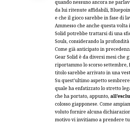
quando nessuno ancora ne parlava.
da lui ritenute affidabili, Bluepo
e che il gioco sarebbe in fase di l
Ammesso che anche questa volta il
Solid potrebbe trattarsi di una s
Souls, considerando la profondità
Come già anticipato in precedenza
Gear Solid è da diversi mesi che g
riportammo
lo scorso settembre, 
titolo sarebbe arrivato in una ves
Su quest’ultimo aspetto sembrere
quale ha enfatizzato lo stretto l
che ha portato, appunto,
all’escl
colosso giapponese. Come ampiam
voluto fornire alcuna dichiarazion
motivo vi invitiamo a prendere tut