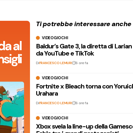
Ti potrebbe interessare anche
VIDEOGIOCHI
da al
Baldur’s Gate 3, la diretta di Laria
da YouTube e TikTok
sigli
Di
FRANCESCO LEMURI
6 ore fa
VIDEOGIOCHI
Fortnite x Bleach torna con Yoruic
Urahara
Di
FRANCESCO LEMURI
6 ore fa
VIDEOGIOCHI
Xbox svela la line-up della Games