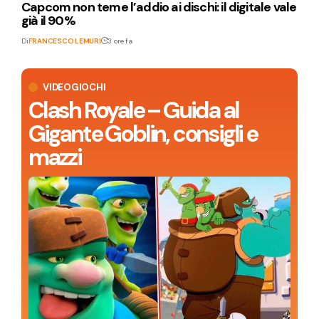
Capcom non teme l’addio ai dischi: il digitale vale
già il 90%
Di
FRANCESCO LEMURI
3 ore fa
VIDEOGIOCHI
Clash Royale – Guida al
Gigante Goblin, consigli e
mazzi