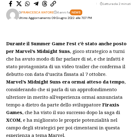
Lettura da 2 minuti
Di
FRANCESCA VIATORE
4 anni fa
NEWS
Ultimo Aggiornamento: 09 Giugno 2022 alle 7:07 PM
Durante il Summer Game Fest c’è stato anche posto
per Marvel’s Midnight Suns
, gioco strategico a turni
che ha avuto modo di far parlare di sé, e che infatti è
stato protagonista di un video trailer che conferma il
debutto con data d’uscita fissata al 7 ottobre.
Marvel’s Midnight Suns era ormai atteso da tempo
,
considerando che si parla di un approfondimento
ulteriore in merito all’esperienza ormai annunciata
tempo a dietro da parte dello sviluppatore
Firaxis
Games
, che ha visto il suo successo dopo la saga di
XCOM
, e ha migliorato le proprie potenzialità nel
campo degli strategici per poi cimentarsi in questa
esperienza a tema Marvel.