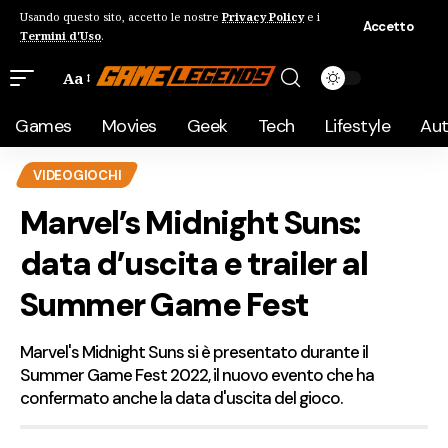
Usando questo sito, accetto le nostre
Privacy Policy
e i
Accetto
Termini d'Uso
.
Aa
Games
Movies
Geek
Tech
Lifestyle
Au
VIDEOGIOCHI
Marvel’s Midnight Suns:
data d’uscita e trailer al
Summer Game Fest
Marvel's Midnight Suns si è presentato durante il
Summer Game Fest 2022, il nuovo evento che ha
confermato anche la data d'uscita del gioco.