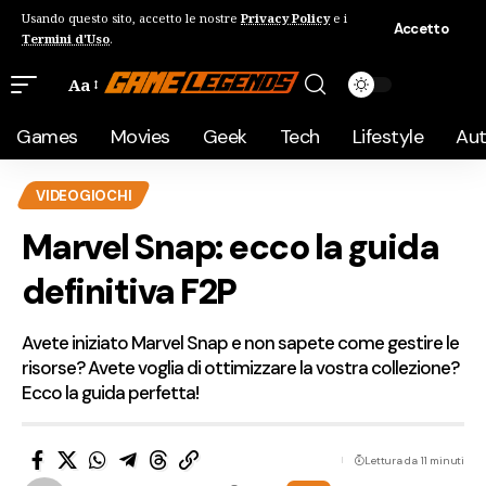
Usando questo sito, accetto le nostre
Privacy Policy
e i
Accetto
Termini d'Uso
.
Aa
Games
Movies
Geek
Tech
Lifestyle
Au
VIDEOGIOCHI
Marvel Snap: ecco la guida
definitiva F2P
Avete iniziato Marvel Snap e non sapete come gestire le
risorse? Avete voglia di ottimizzare la vostra collezione?
Ecco la guida perfetta!
Lettura da 11 minuti