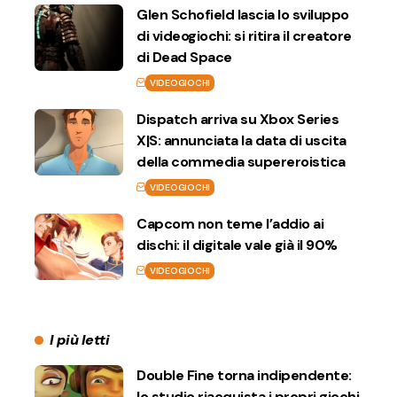
Glen Schofield lascia lo sviluppo
di videogiochi: si ritira il creatore
di Dead Space
VIDEOGIOCHI
Dispatch arriva su Xbox Series
X|S: annunciata la data di uscita
della commedia supereroistica
VIDEOGIOCHI
Capcom non teme l’addio ai
dischi: il digitale vale già il 90%
VIDEOGIOCHI
I più letti
Double Fine torna indipendente:
lo studio riacquista i propri giochi