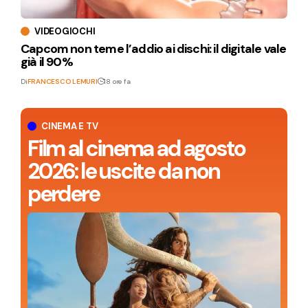
VIDEOGIOCHI
Capcom non teme l’addio ai dischi: il digitale vale
già il 90%
Di
FRANCESCO LEMURI
18 ore fa
CINEMA E TV
Film al cinema ad agosto
2026: le uscite da non
perdere