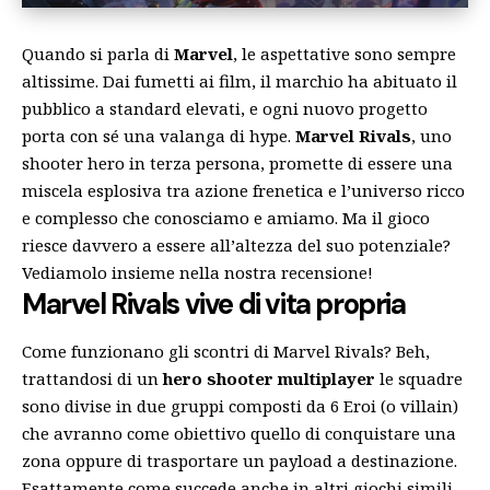
Quando si parla di
Marvel
, le aspettative sono sempre
altissime. Dai fumetti ai film, il marchio ha abituato il
pubblico a standard elevati, e ogni nuovo progetto
porta con sé una valanga di hype.
Marvel Rivals
, uno
shooter hero in terza persona, promette di essere una
miscela esplosiva tra azione frenetica e l’universo ricco
e complesso che conosciamo e amiamo. Ma il gioco
riesce davvero a essere all’altezza del suo potenziale?
Vediamolo insieme nella nostra recensione!
Marvel Rivals vive di vita propria
Come funzionano gli scontri di Marvel Rivals? Beh,
trattandosi di un
hero shooter multiplayer
le squadre
sono divise in due gruppi composti da 6 Eroi (o villain)
che avranno come obiettivo quello di conquistare una
zona oppure di trasportare un payload a destinazione.
Esattamente come succede anche in altri giochi simili,