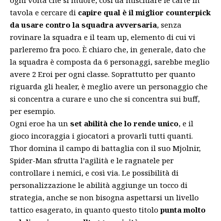
ogni volta che si muore, così da mischiare le carte in
tavola e cercare di
capire qual è il miglior counterpick
da usare contro la squadra avversaria
, senza
rovinare la squadra e il team up, elemento di cui vi
parleremo fra poco. È chiaro che, in generale, dato che
la squadra è composta da 6 personaggi, sarebbe meglio
avere 2 Eroi per ogni classe. Soprattutto per quanto
riguarda gli healer, è meglio avere un personaggio che
si concentra a curare e uno che si concentra sui buff,
per esempio.
Ogni eroe ha un
set abilità che lo rende unico
, e il
gioco incoraggia i giocatori a provarli tutti quanti.
Thor domina il campo di battaglia con il suo Mjolnir,
Spider-Man sfrutta l’agilità e le ragnatele per
controllare i nemici, e così via. Le possibilità di
personalizzazione le abilità aggiunge un tocco di
strategia, anche se non bisogna aspettarsi un livello
tattico esagerato, in quanto questo titolo
punta molto