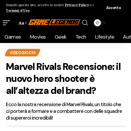
Usando questo sito, accetto le nostre
Privacy Policy
e i
Accetto
Termini d'Uso
.
Aa
Games
Movies
Geek
Tech
Lifestyle
Au
VIDEOGIOCHI
Marvel Rivals Recensione: il
nuovo hero shooter è
all’altezza del brand?
Ecco la nostra recensione di Marvel Rivals, un titolo che
ci porterà a formare e a combattere con delle squadre
di supereroi incredibili!