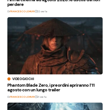
perdere
Di
FRANCESCO LEMURI
22 ore fa
VIDEOGIOCHI
Phantom Blade Zero, i preordini apriranno l’11
agosto con un lungo trailer
Di
FRANCESCO LEMURI
21 ore fa