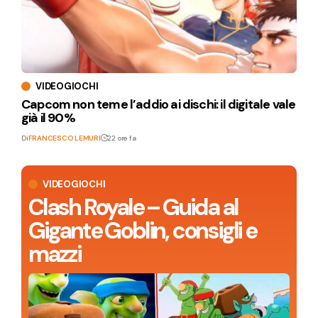
VIDEOGIOCHI
Capcom non teme l’addio ai dischi: il digitale vale
già il 90%
Di
FRANCESCO LEMURI
22 ore fa
VIDEOGIOCHI
Clash Royale – Guida al
Gigante Goblin, consigli e
mazzi