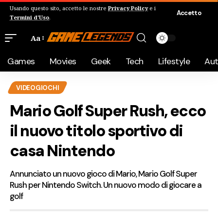
Usando questo sito, accetto le nostre
Privacy Policy
e i
Accetto
Termini d'Uso
.
Aa
Games
Movies
Geek
Tech
Lifestyle
Au
VIDEOGIOCHI
Mario Golf Super Rush, ecco
il nuovo titolo sportivo di
casa Nintendo
Annunciato un nuovo gioco di Mario, Mario Golf Super
Rush per Nintendo Switch. Un nuovo modo di giocare a
golf