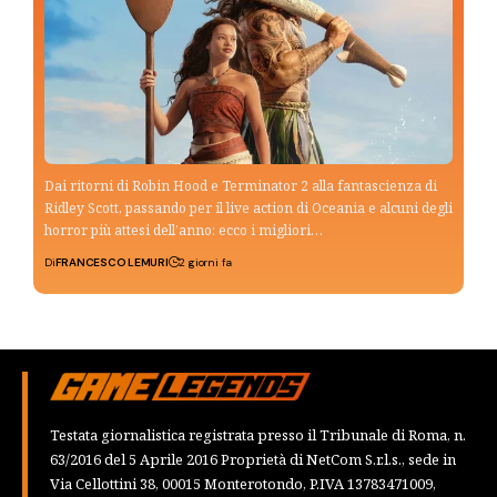
Dai ritorni di Robin Hood e Terminator 2 alla fantascienza di
Ridley Scott, passando per il live action di Oceania e alcuni degli
horror più attesi dell’anno: ecco i migliori…
Di
FRANCESCO LEMURI
2 giorni fa
Testata giornalistica registrata presso il Tribunale di Roma, n.
63/2016 del 5 Aprile 2016 Proprietà di NetCom S.r.l.s., sede in
Via Cellottini 38, 00015 Monterotondo, P.IVA 13783471009,