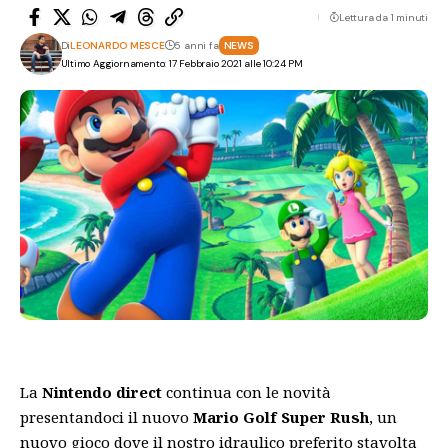
Lettura da 1 minuti
Di
LEONARDO MESCE
5 anni fa
NEWS
Ultimo Aggiornamento: 17 Febbraio 2021 alle 10:24 PM
La
Nintendo direct
continua con le novità
presentandoci il nuovo
Mario Golf Super Rush
, un
nuovo gioco dove il nostro idraulico preferito stavolta