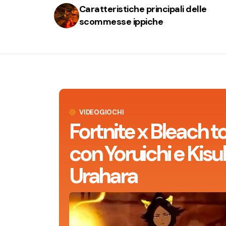
Caratteristiche principali delle
scommesse ippiche
VIDEOGIOCHI
Fortnite x Bleach t
con Yoruichi e Kisu
Urahara