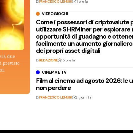
Di
FRANCESCO LEMURI
11 ore fa
VIDEOGIOCHI
Come i possessori di criptovalute
utilizzare SHRMiner per esplorare
opportunità di guadagno e ottene
facilmente un aumento giornaliero
dei propri asset digitali
terà due
Di
REDAZIONE
15 ore fa
è previsto
ni.
CINEMA E TV
Film al cinema ad agosto 2026: le 
non perdere
Di
FRANCESCO LEMURI
2 giorni fa