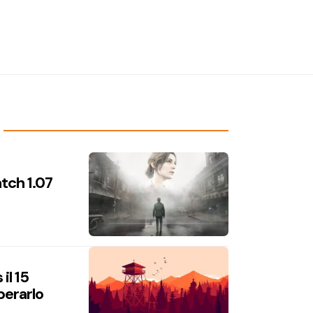
atch 1.07
il 15
perarlo