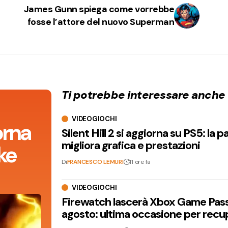
James Gunn spiega come vorrebbe
fosse l’attore del nuovo Superman
Ti potrebbe interessare anche
VIDEOGIOCHI
orna
Silent Hill 2 si aggiorna su PS5: la p
migliora grafica e prestazioni
ke
Di
FRANCESCO LEMURI
11 ore fa
VIDEOGIOCHI
Firewatch lascerà Xbox Game Pass 
agosto: ultima occasione per recu