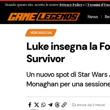
Usando questo sito, accetto le nostre
Privacy Policy
e i
Termini d'Uso
News
Re
VIDEOGIOCHI
Luke insegna la Fo
Survivor
Un nuovo spot di Star Wars
Monaghan per una sessione 
Lettura da 2 minuti