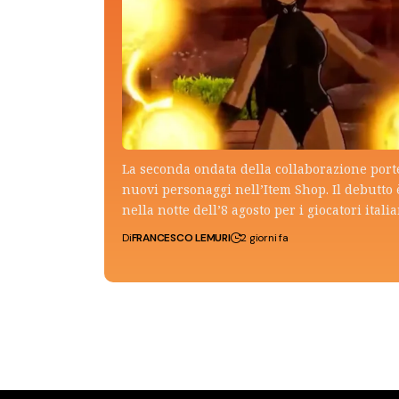
La seconda ondata della collaborazione por
nuovi personaggi nell’Item Shop. Il debutto 
nella notte dell’8 agosto per i giocatori italia
Di
FRANCESCO LEMURI
2 giorni fa