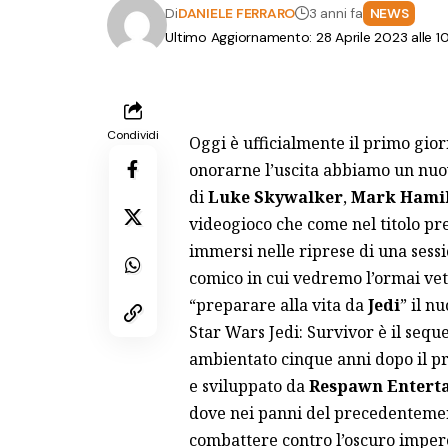
Di
DANIELE FERRARO
3 anni fa
NEWS
Ultimo Aggiornamento: 28 Aprile 2023 alle 1
Condividi
Oggi è ufficialmente il primo giorn
onorarne l’uscita abbiamo un nuov
di
Luke Skywalker
,
Mark Hamil
videogioco che come nel titolo p
immersi nelle riprese di una sessi
comico in cui vedremo l’ormai vet
“preparare alla vita da
Jedi
” il n
Star Wars Jedi: Survivor è il seque
ambientato cinque anni dopo il pri
e sviluppato da
Respawn Entert
dove nei panni del precedentemen
combattere contro l’oscuro imper