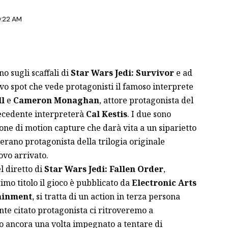
0:22 AM
o sugli scaffali di
Star Wars Jedi: Survivor
e ad
o spot che vede protagonisti il famoso interprete
l
e
Cameron Monaghan
, attore protagonista del
recedente interpreterà
Cal Kestis
. I due sono
one di motion capture che darà vita a un siparietto
erano protagonista della trilogia originale
uovo arrivato.
l diretto di
Star Wars Jedi: Fallen Order
,
mo titolo il gioco è pubblicato da
Electronic Arts
ainment
, si tratta di un action in terza persona
te citato protagonista ci ritroveremo a
o ancora una volta impegnato a tentare di