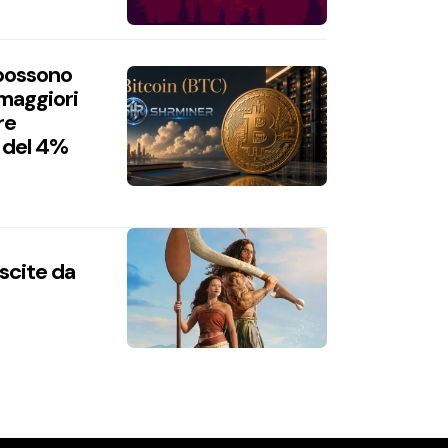
 possono
 maggiori
re
 del 4%
uscite da