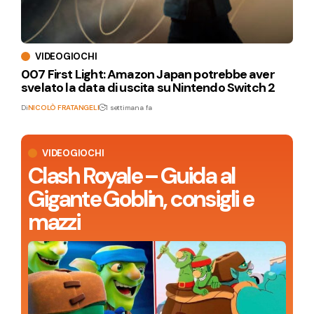
VIDEOGIOCHI
007 First Light: Amazon Japan potrebbe aver
svelato la data di uscita su Nintendo Switch 2
Di
NICOLÒ FRATANGELI
1 settimana fa
VIDEOGIOCHI
Clash Royale – Guida al
Gigante Goblin, consigli e
mazzi