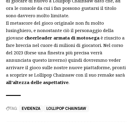
di giocare di nuovo a Lollipop Chainsaw dato che, ad
ora le console da cui i fan possono gustarsi il titolo
sono davvero molto limitate.
Il
metascore
del gioco originale non fu molto
lusinghiero, e nonostante ciò il personaggio della
giovane
cheerleader armata di motosega
è riuscito a
fare breccia nel cuore di milioni di giocatori. Nel corso
del 2023 (forse una finestra più precisa verrà
annunciata questo inverno) quindi dovremmo veder
arrivare il gioco sulle nostre nuove piattaforme, pronti
a scoprire se Lollipop Chainsaw con il suo remake sarà
all’altezza delle aspettative
.
TAG:
EVIDENZA
LOLLIPOP CHAINSAW