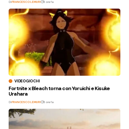
Di
FRANCESCO LEMURI
6 ore fa
VIDEOGIOCHI
Fortnite x Bleach torna con Yoruichi e Kisuke
Urahara
Di
FRANCESCO LEMURI
6 ore fa