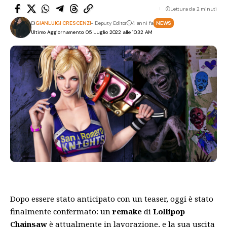
Lettura da 2 minuti
Di
GIANLUIGI CRESCENZI
- Deputy Editor
4 anni fa
NEWS
Ultimo Aggiornamento: 05 Luglio 2022 alle 10:32 AM
Dopo essere stato anticipato con un
teaser
, oggi è stato
finalmente confermato: un
remake
di
Lollipop
Chainsaw
è attualmente in lavorazione, e la sua uscita