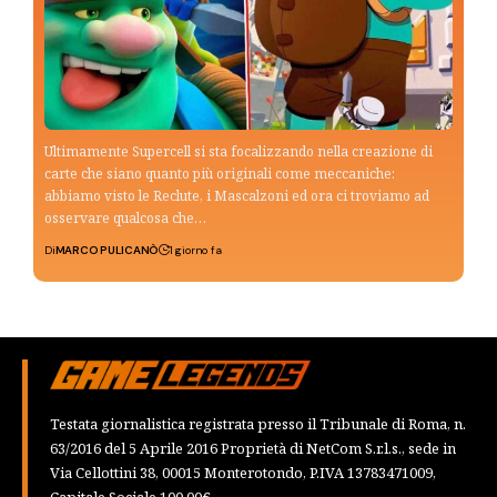
Ultimamente Supercell si sta focalizzando nella creazione di
carte che siano quanto più originali come meccaniche:
abbiamo visto le Reclute, i Mascalzoni ed ora ci troviamo ad
osservare qualcosa che…
Di
MARCO PULICANÒ
1 giorno fa
Testata giornalistica registrata presso il Tribunale di Roma, n.
63/2016 del 5 Aprile 2016 Proprietà di NetCom S.r.l.s., sede in
Via Cellottini 38, 00015 Monterotondo, P.IVA 13783471009,
Capitale Sociale 100,00€