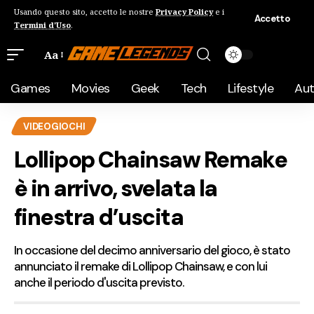
Usando questo sito, accetto le nostre
Privacy Policy
e i
Accetto
Termini d'Uso
.
Aa
Games
Movies
Geek
Tech
Lifestyle
Au
VIDEOGIOCHI
Lollipop Chainsaw Remake
è in arrivo, svelata la
finestra d’uscita
In occasione del decimo anniversario del gioco, è stato
annunciato il remake di Lollipop Chainsaw, e con lui
anche il periodo d'uscita previsto.