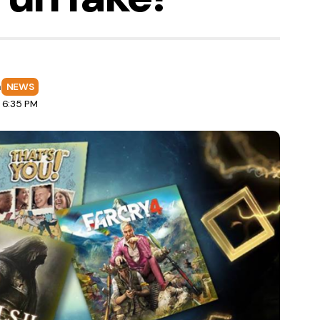
a
NEWS
 6:35 PM