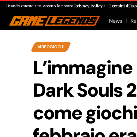
Usando questo sito, accetto le nostre
Privacy Policy
e i
Termini d'Uso
News
Re
VIDEOGIOCHI
L’immagine
Dark Souls 2
come giochi 
febbraio era