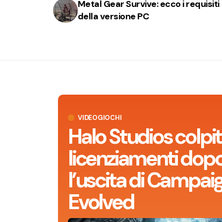
Metal Gear Survive: ecco i requisiti
della versione PC
VIDEOGIOCHI
Halo Studios colpit
licenziamenti dop
l’uscita di Campai
Evolved