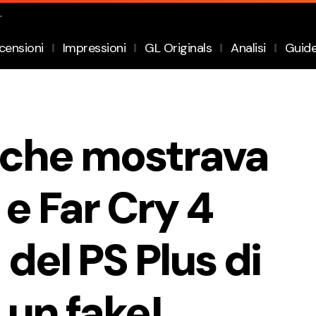
.
censioni
Impressioni
GL Originals
Analisi
Guid
 che mostrava
 e Far Cry 4
del PS Plus di
 un fake!