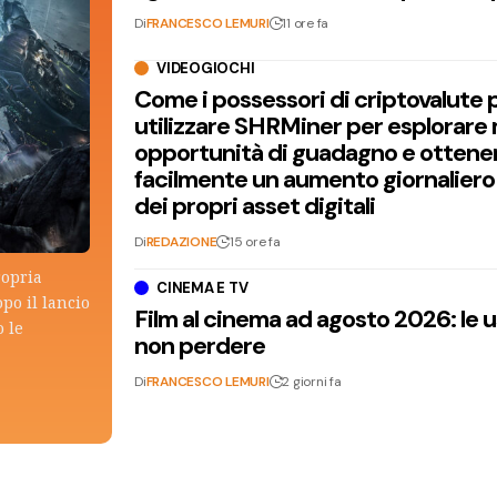
Di
FRANCESCO LEMURI
11 ore fa
VIDEOGIOCHI
Come i possessori di criptovalute
utilizzare SHRMiner per esplorare
opportunità di guadagno e ottene
facilmente un aumento giornaliero
dei propri asset digitali
Di
REDAZIONE
15 ore fa
ropria
CINEMA E TV
po il lancio
Film al cinema ad agosto 2026: le 
 le
non perdere
Di
FRANCESCO LEMURI
2 giorni fa