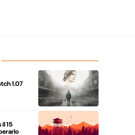
atch 1.07
il 15
perarlo