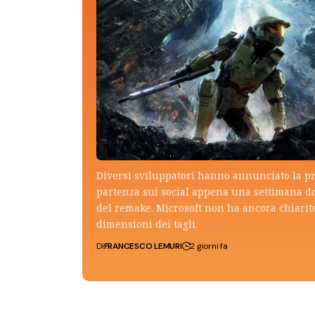
Diversi sviluppatori hanno annunciato la p
partenza sui social appena una settimana do
del remake. Microsoft non ha ancora chiarito
dimensioni dei tagli.
Di
FRANCESCO LEMURI
2 giorni fa