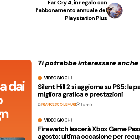
Far Cry 4, in regalo con
l’abbonamento annuale del
Playstation Plus
Ti potrebbe interessare anche
VIDEOGIOCHI
a dai
Silent Hill 2 si aggiorna su PS5: la p
migliora grafica e prestazioni
o
Di
FRANCESCO LEMURI
11 ore fa
gn
VIDEOGIOCHI
Firewatch lascerà Xbox Game Pass 
agosto: ultima occasione per recu