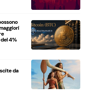
 possono
 maggiori
re
 del 4%
uscite da