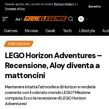
Usando questo sito, accetto le nostre
Privacy Policy
e i
Accetto
Termini d'Uso
.
Aa
Games
Movies
Geek
Tech
Lifestyle
Au
VIDEOGIOCHI
LEGO Horizon Adventures –
Recensione, Aloy diventa a
mattoncini
Mantenere intatta l'atmosfera di Horizon e renderla
coerente con il colorato mondo LEGO? Missione
compiuta. Ecco la recensione di LEGO Horizon
Adventures!