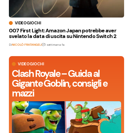
VIDEOGIOCHI
007 First Light: Amazon Japan potrebbe aver
svelato la data di uscita su Nintendo Switch 2
Di
NICOLÒ FRATANGELI
1 settimana fa
VIDEOGIOCHI
Clash Royale – Guida al
Gigante Goblin, consigli e
mazzi