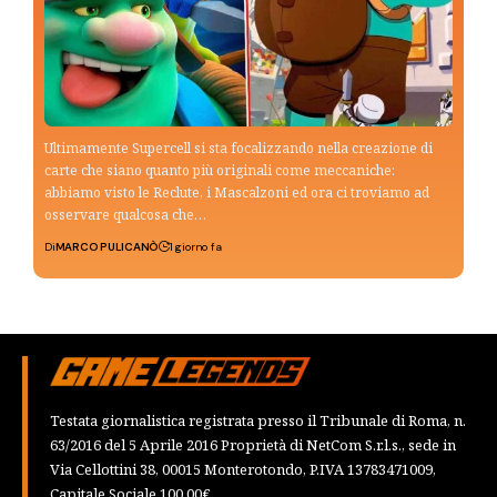
Ultimamente Supercell si sta focalizzando nella creazione di
carte che siano quanto più originali come meccaniche:
abbiamo visto le Reclute, i Mascalzoni ed ora ci troviamo ad
osservare qualcosa che…
Di
MARCO PULICANÒ
1 giorno fa
Testata giornalistica registrata presso il Tribunale di Roma, n.
63/2016 del 5 Aprile 2016 Proprietà di NetCom S.r.l.s., sede in
Via Cellottini 38, 00015 Monterotondo, P.IVA 13783471009,
Capitale Sociale 100,00€