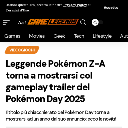
Usando questo sito, accetto le nostre
Privacy Policy
e i
Accetto
Termini d'Uso
.
Aa
Games
Movies
Geek
Tech
Lifestyle
Au
VIDEOGIOCHI
Leggende Pokémon Z-A
torna a mostrarsi col
gameplay trailer del
Pokémon Day 2025
Il titolo più chiacchierato del Pokémon Day torna a
mostrarsi ad un anno dal suo annuncio: ecco le novità