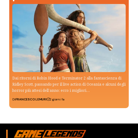
Dai ritorni di Robin Hood e Terminator 2 alla fantascienza di
Ridley Scott, passando per il live action di Oceania e alcuni degli
horror più attesi dell’anno: ecco i migliori…
Di
FRANCESCO LEMURI
2 giorni fa