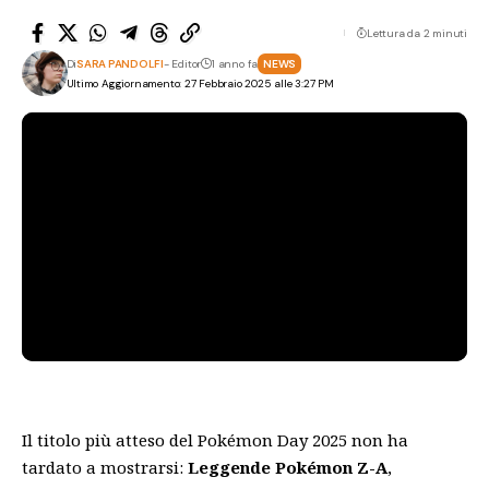
Lettura da 2 minuti
Di
SARA PANDOLFI
- Editor
1 anno fa
NEWS
Ultimo Aggiornamento: 27 Febbraio 2025 alle 3:27 PM
Il titolo più atteso del
Pokémon Day 2025
non ha
tardato a mostrarsi:
Leggende Pokémon Z-A
,