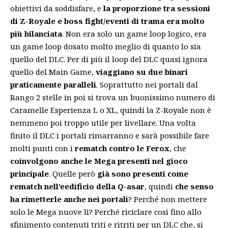
obiettivi da soddisfare, e
la proporzione tra sessioni
di Z-Royale e boss fight/eventi di trama era molto
più bilanciata
. Non era solo un game loop logico, era
un game loop dosato molto meglio di quanto lo sia
quello del DLC. Per di più il loop del DLC quasi ignora
quello del Main Game,
viaggiano su due binari
praticamente paralleli
. Soprattutto nei portali dal
Rango 2 stelle in poi si trova un buonissimo numero di
Caramelle Esperienza L o XL, quindi la Z-Royale non è
nemmeno poi troppo utile per livellare. Una volta
finito il DLC i portali rimarranno e sarà possibile fare
molti punti con i
rematch contro le Ferox
, che
coinvolgono anche le Mega presenti nel gioco
principale
. Quelle però
già sono presenti come
rematch nell’eedificio della Q-asar
, quindi
che senso
ha rimetterle anche nei portali
? Perché non mettere
solo le Mega nuove lì? Perché riciclare così fino allo
sfinimento contenuti triti e ritriti per un DLC che, si