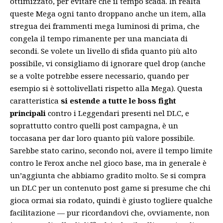
ottimizzato, per evitare che il tempo scada. In realtà
queste Mega ogni tanto droppano anche un item, alla
stregua dei frammenti mega luminosi di prima, che
congela il tempo rimanente per una manciata di
secondi. Se volete un livello di sfida quanto più alto
possibile, vi consigliamo di ignorare quel drop (anche
se a volte potrebbe essere necessario, quando per
esempio si è sottolivellati rispetto alla Mega). Questa
caratteristica
si estende a tutte le boss fight
principali
contro i Leggendari presenti nel DLC, e
soprattutto contro quelli post campagna, è un
toccasana per dar loro quanto più valore possibile.
Sarebbe stato carino, secondo noi, avere il tempo limite
contro le Ferox anche nel gioco base, ma in generale è
un’aggiunta che abbiamo gradito molto. Se si compra
un DLC per un contenuto post game si presume che chi
gioca ormai sia rodato, quindi è giusto togliere qualche
facilitazione — pur ricordandovi che, ovviamente, non