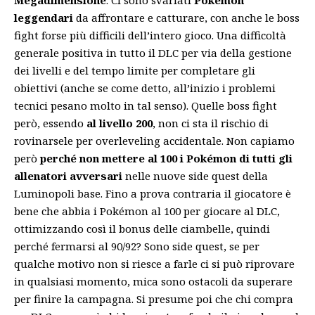
leggendari
da affrontare e catturare, con anche le boss
fight forse più difficili dell’intero gioco. Una difficoltà
generale positiva in tutto il DLC per via della gestione
dei livelli e del tempo limite per completare gli
obiettivi (anche se come detto, all’inizio i problemi
tecnici pesano molto in tal senso). Quelle boss fight
però, essendo
al livello 200
, non ci sta il rischio di
rovinarsele per overleveling accidentale. Non capiamo
però
perché non mettere al 100 i Pokémon di tutti gli
allenatori avversari
nelle nuove side quest della
Luminopoli base. Fino a prova contraria il giocatore è
bene che abbia i Pokémon al 100 per giocare al DLC,
ottimizzando così il bonus delle ciambelle, quindi
perché fermarsi al 90/92? Sono side quest, se per
qualche motivo non si riesce a farle ci si può riprovare
in qualsiasi momento, mica sono ostacoli da superare
per finire la campagna. Si presume poi che chi compra