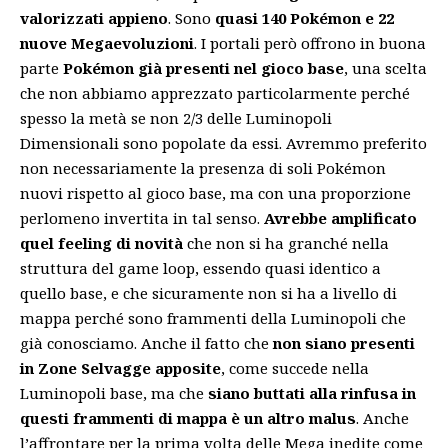
valorizzati appieno
. Sono
quasi 140 Pokémon e 22
nuove Megaevoluzioni
. I portali però offrono in buona
parte
Pokémon già presenti nel gioco base
, una scelta
che non abbiamo apprezzato particolarmente perché
spesso la metà se non 2/3 delle Luminopoli
Dimensionali sono popolate da essi. Avremmo preferito
non necessariamente la presenza di soli Pokémon
nuovi rispetto al gioco base, ma con una proporzione
perlomeno invertita in tal senso.
Avrebbe amplificato
quel feeling di novità
che non si ha granché nella
struttura del game loop, essendo quasi identico a
quello base, e che sicuramente non si ha a livello di
mappa perché sono frammenti della Luminopoli che
già conosciamo. Anche il fatto che
non siano presenti
in Zone Selvagge apposite
, come succede nella
Luminopoli base, ma che
siano buttati alla rinfusa in
questi frammenti di mappa è un altro malus
. Anche
l’affrontare per la prima volta delle Mega inedite come