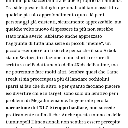
minimo più sfaccettata tra le due è proprio la bambina.
Tra side quest e dialoghi opzionali abbiamo assistito a
qualche piccolo approfondimento qua e là per i
personaggi già esistenti, sicuramente apprezzabile, ma
qualche volto nuovo di spessore in più non sarebbe
stato male averlo. Abbiamo anche apprezzato
l’aggiunta di tutta una serie di piccoli “meme”, un
piccolo esempio è un tizio che pensa che il suo Arbok
sia un Seviper, in citazione a uno storico errore di
scrittura nell’adattamento della 4Kids dell’anime, ma
ne potremmo fare molti altri. Sembra quasi che Game
Freak si sia preoccupata più di lanciare occhiolini
sparsi ai fan che di altro, e per quanto facciano piacere
e/o divertire chi è in target, sono solo un lenitivo per i
problemi di Megadimensione. In generale però
la
narrazione del DLC è troppo basilare
, non succede
praticamente nulla di che. Anche questa minaccia delle
Luminopoli Dimensionali non sembra essere percepita