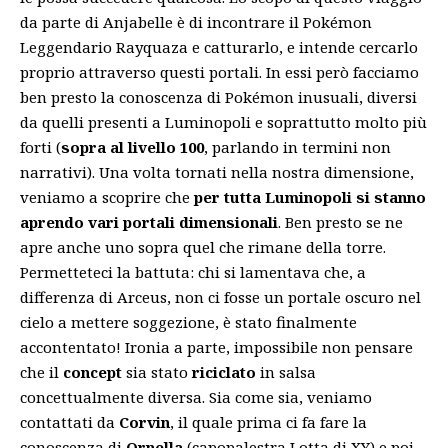
da parte di Anjabelle è di incontrare il Pokémon
Leggendario Rayquaza e catturarlo, e intende cercarlo
proprio attraverso questi portali. In essi però facciamo
ben presto la conoscenza di Pokémon inusuali, diversi
da quelli presenti a Luminopoli e soprattutto molto più
forti (
sopra al livello 100
, parlando in termini non
narrativi). Una volta tornati nella nostra dimensione,
veniamo a scoprire che
per tutta Luminopoli si stanno
aprendo vari portali dimensionali
. Ben presto se ne
apre anche uno sopra quel che rimane della torre.
Permetteteci la battuta: chi si lamentava che, a
differenza di Arceus
, non ci fosse un portale oscuro nel
cielo a mettere soggezione, è stato finalmente
accontentato! Ironia a parte, impossibile non pensare
che il
concept
sia stato
riciclato
in salsa
concettualmente diversa. Sia come sia, veniamo
contattati da
Corvin
, il quale prima ci fa fare la
conoscenza di
Ornella
(capopalestra Lotta di XY) e poi