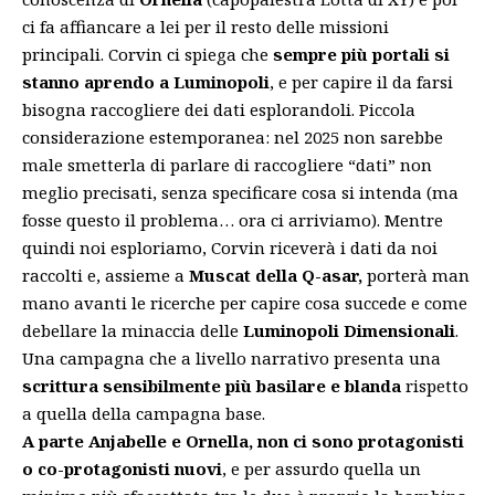
ci fa affiancare a lei per il resto delle missioni
principali. Corvin ci spiega che
sempre più portali si
stanno aprendo a Luminopoli
, e per capire il da farsi
bisogna raccogliere dei dati esplorandoli. Piccola
considerazione estemporanea: nel 2025 non sarebbe
male smetterla di parlare di raccogliere “dati” non
meglio precisati, senza specificare cosa si intenda (ma
fosse questo il problema… ora ci arriviamo). Mentre
quindi noi esploriamo, Corvin riceverà i dati da noi
raccolti e, assieme a
Muscat della Q-asar,
porterà man
mano avanti le ricerche per capire cosa succede e come
debellare la minaccia delle
Luminopoli Dimensionali
.
Una campagna che a livello narrativo presenta una
scrittura sensibilmente più basilare e blanda
rispetto
a quella della campagna base.
A parte Anjabelle e Ornella,
non ci sono protagonisti
o co-protagonisti nuovi
, e per assurdo quella un