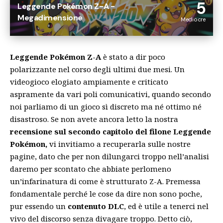
5
Leggende Pokémon Z-A -
Megadimensione
Mediocre
Leggende Pokémon Z-A
è stato a dir poco
polarizzante nel corso degli ultimi due mesi. Un
videogioco elogiato ampiamente e criticato
aspramente da vari poli comunicativi, quando secondo
noi parliamo di un gioco sì discreto ma né ottimo né
disastroso. Se non avete ancora letto la nostra
recensione sul secondo capitolo del filone Leggende
Pokémon,
vi invitiamo a recuperarla
sulle nostre
pagine
, dato che per non dilungarci troppo nell’analisi
daremo per scontato che abbiate perlomeno
un’infarinatura di come è strutturato Z-A. Premessa
fondamentale perché le cose da dire non sono poche,
pur essendo un
contenuto DLC
, ed è utile a tenerci nel
vivo del discorso senza divagare troppo. Detto ciò,