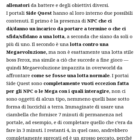
allenatori
da battere e degli obiettivi diversi.
I portali
Side Quest
hanno al loro interno due possibili
contenuti. Il primo è la presenza di
NPC che ci
dà/danno un incarico da portare a termine o che ci
sfida/sfidano a una lotta
, a seconda che siano da soli o
più di uno. Il secondo è una
lotta contro una
Megaevoluzione,
ma non è esattamente una lotta stile
boss Ferox, ma simile a ciò che succede a fine gioco —
quindi Megaevoluzione impazzita in overworld da
affrontare
come se fosse una lotta normale
. I portai
Side Quest sono
completamente vuoti eccezion fatta
per gli NPC o le Mega con i quali interagire
, non ci
sono oggetti di alcun tipo, nemmeno quelli base sotto
forma di luccichii a terra. Immaginate di usare una
ciambella che fornisce 7 minuti di permanenza nel
portale, ad esempio, e di completare quello che c’era da
fare in 3 minuti. I restanti 4, in quel caso, andrebbero
completamente sprecati ed è un grosso peccato, perché