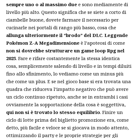
sempre uno o al massimo due
e sono mediamente di
livello più alto. Questo significa che se siete a corto di
ciambelle buone, dovete farmare il necessario per
cucinarle nei portali di rango più basso, cosa che
allunga ulteriormente il “brodo” del DLC
.
Leggende
Pokémon Z-A Megadimensione
è l’apoteosi di come
non si dovrebbe strutturare un game loop
Rpg nel
2025
. Fare e rifare costantemente la stessa identica
cosa, semplicemente salendo di livello e in tempi diluiti
fino allo sfinimento, lo vediamo come un minus più
che come un plus. E se nel gioco base si era trovata una
quadra che riduceva l’impatto negativo che può avere
un ciclo continuo ripetuto, anche se in entrambi i casi
ovviamente la sopportazione della cosa è soggettiva,
qui non si è trovato lo stesso equilibrio
. Finire un
ciclo di lotte prima del biglietto promozione era, come
detto, più facile e veloce se si giocava in modo attento,
ottimizzando il party e le proprie strategie per gli