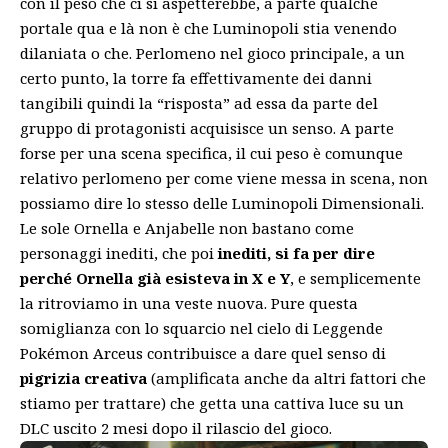
con il peso che ci si aspetterebbe, a parte qualche
portale qua e là non è che Luminopoli stia venendo
dilaniata o che. Perlomeno nel gioco principale, a un
certo punto, la torre fa effettivamente dei danni
tangibili quindi la “risposta” ad essa da parte del
gruppo di protagonisti acquisisce un senso. A parte
forse per una scena specifica, il cui peso è comunque
relativo perlomeno per come viene messa in scena, non
possiamo dire lo stesso delle Luminopoli Dimensionali.
Le sole Ornella e Anjabelle non bastano come
personaggi inediti, che poi
inediti, si fa per dire
perché Ornella già esisteva in X e Y
, e semplicemente
la ritroviamo in una veste nuova. Pure questa
somiglianza con lo squarcio nel cielo di Leggende
Pokémon Arceus contribuisce a dare quel senso di
pigrizia creativa
(amplificata anche da altri fattori che
stiamo per trattare) che getta una cattiva luce su un
DLC uscito 2 mesi dopo il rilascio del gioco.