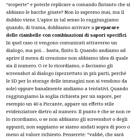
“scoperte” e poterle replicare a comando fintanto che si
abbiano le bacche giuste? Non lo sapremo mai, ma il
dubbio viene. L’apice in tal senso lo raggiungiamo
quando, di trama, dobbiamo arrivare a
preparare
delle ciambelle con combinazioni di sapori specifici
.
In quel caso ci vengono comunicati attraverso un
dialogo, ma poi… basta, finito lì. Quando andiamo ad
aprire il menu di creazione non abbiamo idea di quale
sia il numero. O ce lo ricordiamo, o facciamo gli
screenshot al dialogo (spezzettato in più parti, perché
le SD per lo storage delle immagini non si vendono da
sole) oppure banalmente andiamo a tentativi. Quando
raggiungiamo la soglia richiesta per un sapore, per
esempio un 40 a Piccante, appare un effetto stile
evidenziatore dietro al numero. Il punto è che se non ce
lo ricordiamo, o se non abbiamo gli screenshot o degli
appunti, non sappiamo se siamo andati sopra di poco o
meno al valore richiesto. Penserete: “vabbé, che sarà