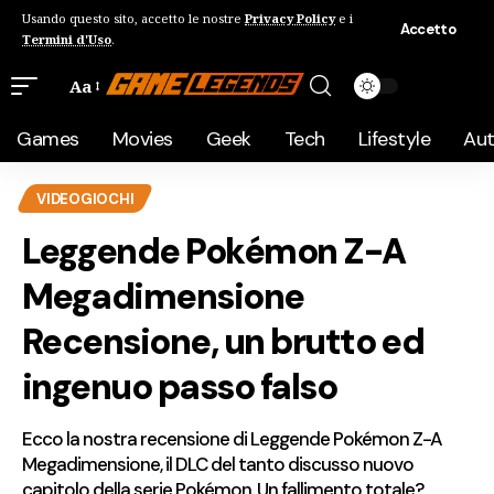
Usando questo sito, accetto le nostre
Privacy Policy
e i
Accetto
Termini d'Uso
.
Aa
Games
Movies
Geek
Tech
Lifestyle
Au
VIDEOGIOCHI
Leggende Pokémon Z-A
Megadimensione
Recensione, un brutto ed
ingenuo passo falso
Ecco la nostra recensione di Leggende Pokémon Z-A
Megadimensione, il DLC del tanto discusso nuovo
capitolo della serie Pokémon. Un fallimento totale?