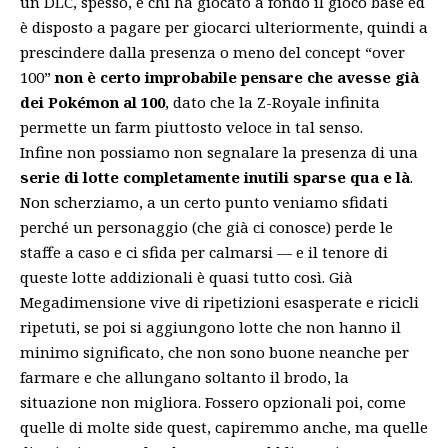
un DLC, spesso, è chi ha giocato a fondo il gioco base ed
è disposto a pagare per giocarci ulteriormente, quindi a
prescindere dalla presenza o meno del concept “over
100”
non è certo improbabile pensare che avesse già
dei Pokémon al 100
, dato che la Z-Royale infinita
permette un farm piuttosto veloce in tal senso.
Infine non possiamo non segnalare la presenza di una
serie di lotte completamente inutili sparse qua e là
.
Non scherziamo, a un certo punto veniamo sfidati
perché un personaggio (che già ci conosce) perde le
staffe a caso e ci sfida per calmarsi — e il tenore di
queste lotte addizionali è quasi tutto così. Già
Megadimensione vive di ripetizioni esasperate e ricicli
ripetuti, se poi si aggiungono lotte che non hanno il
minimo significato, che non sono buone neanche per
farmare e che allungano soltanto il brodo, la
situazione non migliora. Fossero opzionali poi, come
quelle di molte side quest, capiremmo anche, ma quelle