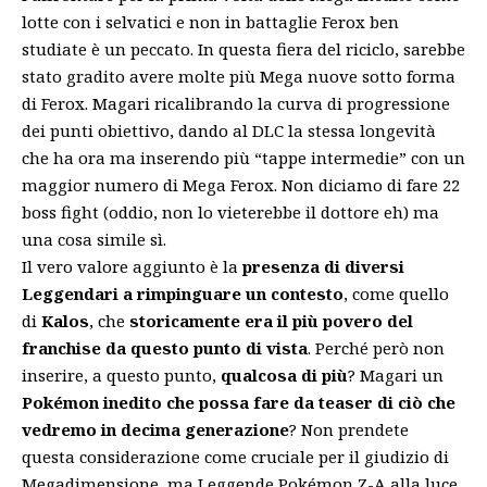
lotte con i selvatici e non in battaglie Ferox ben
studiate è un peccato. In questa fiera del riciclo, sarebbe
stato gradito avere molte più Mega nuove sotto forma
di Ferox. Magari ricalibrando la curva di progressione
dei punti obiettivo, dando al DLC la stessa longevità
che ha ora ma inserendo più “tappe intermedie” con un
maggior numero di Mega Ferox. Non diciamo di fare 22
boss fight (oddio, non lo vieterebbe il dottore eh) ma
una cosa simile sì.
Il vero valore aggiunto è la
presenza di diversi
Leggendari a rimpinguare un contesto
, come quello
di
Kalos
, che
storicamente era il più povero del
franchise da questo punto di vista
. Perché però non
inserire, a questo punto,
qualcosa di più
? Magari un
Pokémon inedito che possa fare da teaser di ciò che
vedremo in decima generazione
? Non prendete
questa considerazione come cruciale per il giudizio di
Megadimensione, ma Leggende Pokémon Z-A alla luce