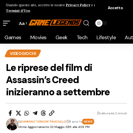
Usando questo sito, accetto le nostre
Privacy Policy
e i
Accetto
Termini d'Uso
.
Aa
Games
Movies
Geek
Tech
Lifestyle
Au
VIDEOGIOCHI
Le riprese del film di
Assassin’s Creed
inizieranno a settembre
Lettura da 2 minuti
Di
DAMIANO "XENOM" PAUCIULLO
11 anni fa
NEWS
Ultimo Aggiornamento: 02 Maggio 2015 alle 4:58 PM