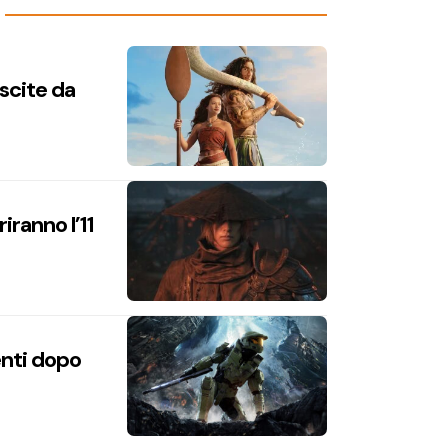
uscite da
iranno l’11
enti dopo