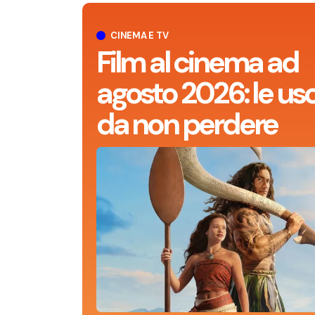
CINEMA E TV
Film al cinema ad
agosto 2026: le usc
da non perdere