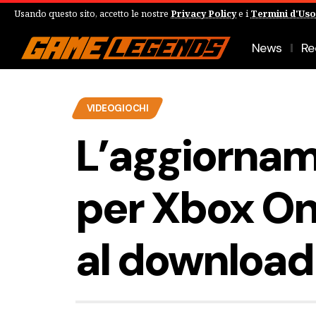
Usando questo sito, accetto le nostre
Privacy Policy
e i
Termini d'Uso
News
Re
VIDEOGIOCHI
L’aggiornam
per Xbox On
al download