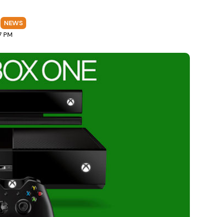
a
NEWS
7 PM