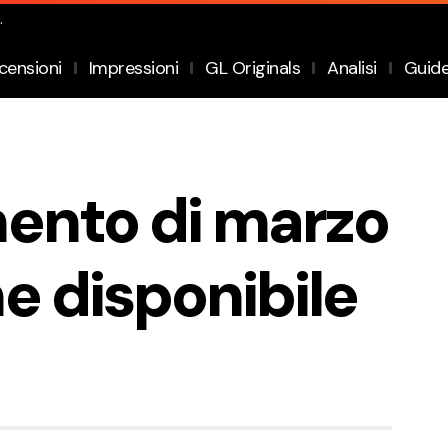
.
censioni
Impressioni
GL Originals
Analisi
Guid
ento di marzo
e disponibile