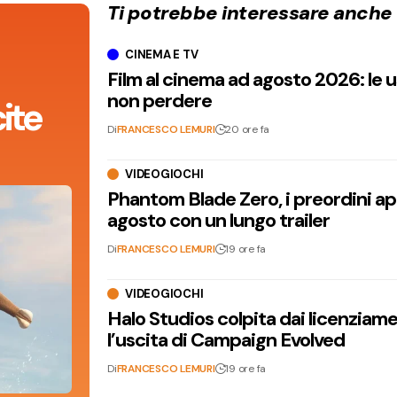
Ti potrebbe interessare anche
CINEMA E TV
Film al cinema ad agosto 2026: le 
non perdere
ite
Di
FRANCESCO LEMURI
20 ore fa
VIDEOGIOCHI
Phantom Blade Zero, i preordini apr
agosto con un lungo trailer
Di
FRANCESCO LEMURI
19 ore fa
VIDEOGIOCHI
Halo Studios colpita dai licenziam
l’uscita di Campaign Evolved
Di
FRANCESCO LEMURI
19 ore fa