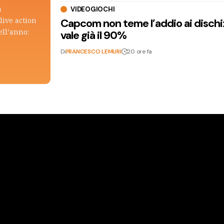
a
VIDEOGIOCHI
live action
Capcom non teme l’addio ai dischi: i
ell’anno:
vale già il 90%
Di
FRANCESCO LEMURI
20 ore fa