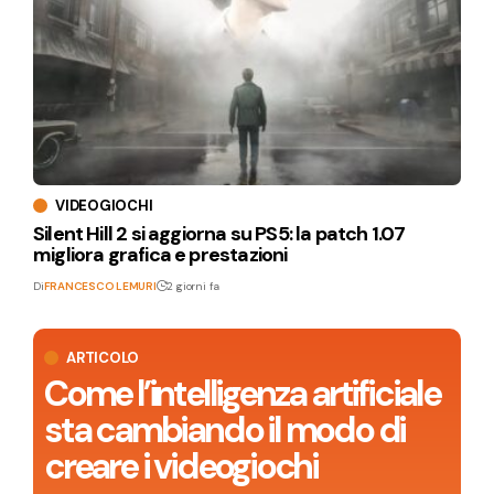
VIDEOGIOCHI
Silent Hill 2 si aggiorna su PS5: la patch 1.07
migliora grafica e prestazioni
Di
FRANCESCO LEMURI
2 giorni fa
ARTICOLO
Come l’intelligenza artificiale
sta cambiando il modo di
creare i videogiochi