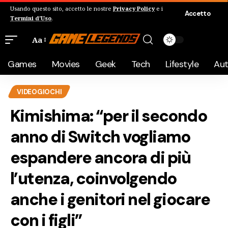
Usando questo sito, accetto le nostre
Privacy Policy
e i
Accetto
Termini d'Uso
.
Aa
Games
Movies
Geek
Tech
Lifestyle
Au
VIDEOGIOCHI
Kimishima: “per il secondo
anno di Switch vogliamo
espandere ancora di più
l’utenza, coinvolgendo
anche i genitori nel giocare
con i figli”