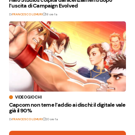
Halo Studios colpita dai licenziamenti dopo
l’uscita di Campaign Evolved
Di
FRANCESCO LEMURI
18 ore fa
VIDEOGIOCHI
Capcom non teme l’addio ai dischi: il digitale vale
già il 90%
Di
FRANCESCO LEMURI
20 ore fa