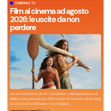
CINEMA E TV
Film al cinema ad agosto
2026: le uscite da non
perdere
Dai ritorni di Robin Hood e Terminator 2 alla fantascienza di
Ridley Scott, passando per il live action di Oceania e alcuni degli
horror più attesi dell’anno: ecco i migliori…
Di
FRANCESCO LEMURI
20 ore fa