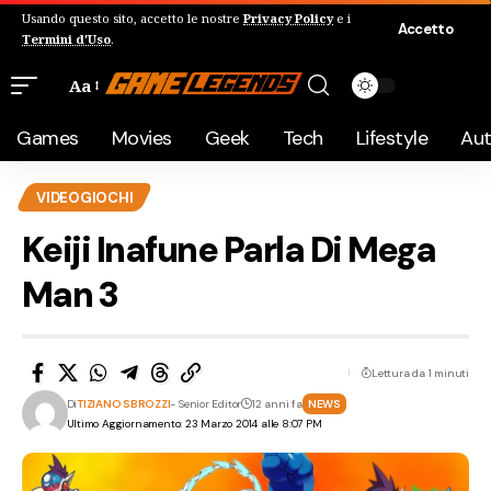
Usando questo sito, accetto le nostre
Privacy Policy
e i
Accetto
Termini d'Uso
.
Aa
Games
Movies
Geek
Tech
Lifestyle
Au
VIDEOGIOCHI
Keiji Inafune Parla Di Mega
Man 3
Lettura da 1 minuti
Di
TIZIANO SBROZZI
- Senior Editor
12 anni fa
NEWS
Ultimo Aggiornamento: 23 Marzo 2014 alle 8:07 PM