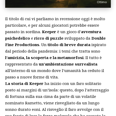
Ottimo
Il titolo di cui vi parliamo in recensione oggi è molto
particolare, e per alcuni giocatori potrebbe essere
passato in sordina.
Keeper
è un gioco d’
avventura
psichedelico
e
ricco di puzzle
sviluppato da
Double
Fine Productions
. Un
titolo di breve durata
ispirato
dal periodo della pandemia: i temi che tratta sono
l’amicizia, la scoperta e la metamorfosi
. Il tutto è
rappresentato da
un’ambientazione surrealista
all’interno di un mondo dove l’umanità ha ceduto il
passo a nuove forme di vita.
La storia di Keeper
ha inizio con un faro solitario
posto ai margini di un’isola: questo, dopo l’atterraggio
di fortuna sulla sua cima da parte di un volatile
nominato Rametto, viene risvegliato da un lungo
sonno durato eoni. Al risveglio il faro avvolge con il
suo fascio di luce la forza malevola che ha causato la