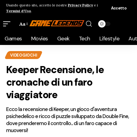
Usando questo sito, accetto le nostre
Privacy Policy
e i
Accetto
Termini d'Uso
.
Aa
Games
Movies
Geek
Tech
Lifestyle
Au
VIDEOGIOCHI
Keeper Recensione, le
cronache di un faro
viaggiatore
Ecco la recensione di Keeper, un gioco d'avventura
psichedelico e ricco di puzzle sviluppato da Double Fine,
dove prenderemo il controllo... di un faro capace di
muoversi!