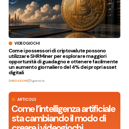
VIDEOGIOCHI
Come i possessori di criptovalute possono
utilizzare SHRMiner per esplorare maggiori
opportunità di guadagno e ottenere facilmente
un aumento giornaliero del 4% dei propri asset
digitali
Di
REDAZIONE
1 giorno fa
ARTICOLO
Come l’intelligenza artificiale
sta cambiando il modo di
creare i videogiochi