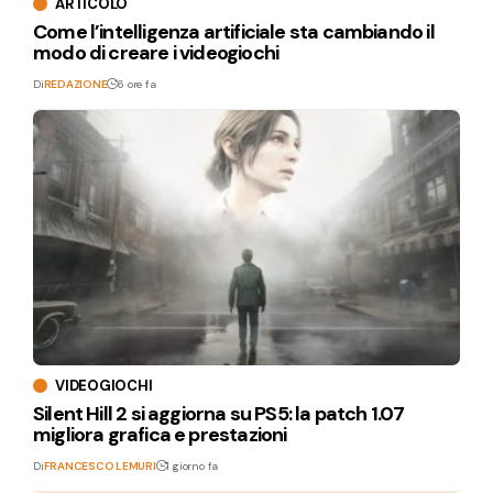
ARTICOLO
Come l’intelligenza artificiale sta cambiando il
modo di creare i videogiochi
Di
REDAZIONE
6 ore fa
VIDEOGIOCHI
Silent Hill 2 si aggiorna su PS5: la patch 1.07
migliora grafica e prestazioni
Di
FRANCESCO LEMURI
1 giorno fa