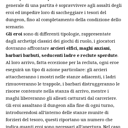
generale di una partita è sopravvivere agli assalti degli
eroi ed impedire loro di saccheggiare i tesori del
dungeon, fino al completamento della condizione dello
scenario.
Gli eroi
sono di differenti tipologie, rappresentate
dagli archetipi classici dei giochi di ruolo, i giocatori
dovranno affrontare
arcieri elfici, maghi anziani,
barbari barbuti, seducenti ladre e reclute sperdute
.
Al loro arrivo, fatta eccezione per la recluta, ogni eroe
eseguirà un tipo di azione particolare: gli arcieri
attaccheranno i mostri nelle stanze adiacenti, i ladri
rimuoveranno le trappole, i barbari distruggeranno le
risorse contenute nella stanza di arrivo, mentre i
maghi libereranno gli alleati catturati dal carceriere.
Gli eroi assaltano il dungeon alla fine di ogni turno,
introducendosi all’interno delle stanze munite di
forzieri del tesoro, questi riportano un numero che
indica quanti eroi sono necessari all’apertura. Nel caso