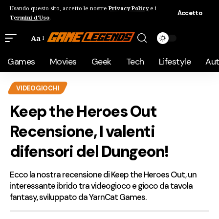
Usando questo sito, accetto le nostre
Privacy Policy
e i
Accetto
Termini d'Uso
.
Aa
Games
Movies
Geek
Tech
Lifestyle
Au
VIDEOGIOCHI
Keep the Heroes Out
Recensione, I valenti
difensori del Dungeon!
Ecco la nostra recensione di Keep the Heroes Out, un
interessante ibrido tra videogioco e gioco da tavola
fantasy, sviluppato da YarnCat Games.