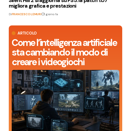
Silent Hill 2 si aggiorna su PS5: la patch 1.07
migliora grafica e prestazioni
Di
FRANCESCO LEMURI
1 giorno fa
ARTICOLO
Come l’intelligenza artificiale
sta cambiando il modo di
creare i videogiochi