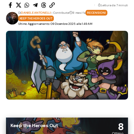
Lettura da 7 minuti
Di
DANIELE ANTONELLI
- Contributor
8 mesi fa
RECENSIONI
KEEP THE HEROES OUT
Ultimo Aggiornamento: 09 Dicembre 2025 alle 1:49 AM
8
Keep the Heroes Out
Ottimo