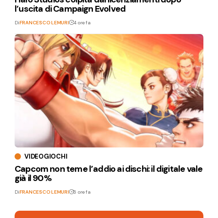
l’uscita di Campaign Evolved
Di
FRANCESCO LEMURI
4 ore fa
VIDEOGIOCHI
Capcom non teme l’addio ai dischi: il digitale vale
già il 90%
Di
FRANCESCO LEMURI
6 ore fa