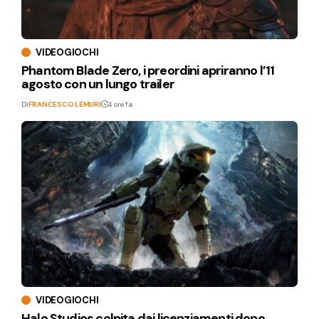
VIDEOGIOCHI
Phantom Blade Zero, i preordini apriranno l’11
agosto con un lungo trailer
Di
FRANCESCO LEMURI
4 ore fa
VIDEOGIOCHI
Halo Studios colpita dai licenziamenti dopo