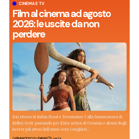
CINEMA E TV
Film al cinema ad agosto
2026: le uscite da non
perdere
Dai ritorni di Robin Hood e Terminator 2 alla fantascienza di
Ridley Scott, passando per il live action di Oceania e alcuni degli
horror più attesi dell’anno: ecco i migliori…
Di
FRANCESCO LEMURI
5 ore fa