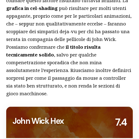
colmare questo fattore risultano tuttavia brillanti. La
grafica in cel-shading
può risultare per molti utenti
appagante, proprio come per le particolari animazioni,
che – seppur non qualitativamente eccelse – faranno
scoppiare dei simpatici deja-vu per chi ha passato una
serata in compagnia delle pellicole di John Wick.
Possiamo confermare che
il titolo risulta
tecnicamente solido
, salvo per qualche
compenetrazione sporadica che non mina
assolutamente l’esperienza. Riusciamo inoltre definirci
sorpresi per come il passaggio da mouse a controller
sia stato ben strutturato, e non renda le sezioni di
gioco macchinose.
John Wick Hex
7.4