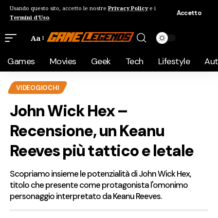
Usando questo sito, accetto le nostre
Privacy Policy
e i
Accetto
Termini d'Uso
.
Aa
Games
Movies
Geek
Tech
Lifestyle
Au
VIDEOGIOCHI
John Wick Hex –
Recensione, un Keanu
Reeves più tattico e letale
Scopriamo insieme le potenzialità di John Wick Hex,
titolo che presente come protagonista l'omonimo
personaggio interpretato da Keanu Reeves.