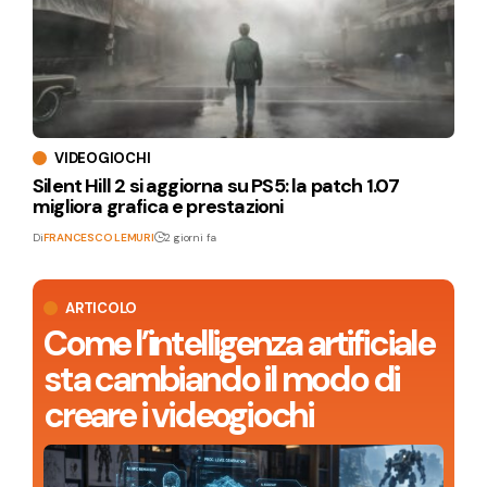
VIDEOGIOCHI
Silent Hill 2 si aggiorna su PS5: la patch 1.07
migliora grafica e prestazioni
Di
FRANCESCO LEMURI
2 giorni fa
ARTICOLO
Come l’intelligenza artificiale
sta cambiando il modo di
creare i videogiochi