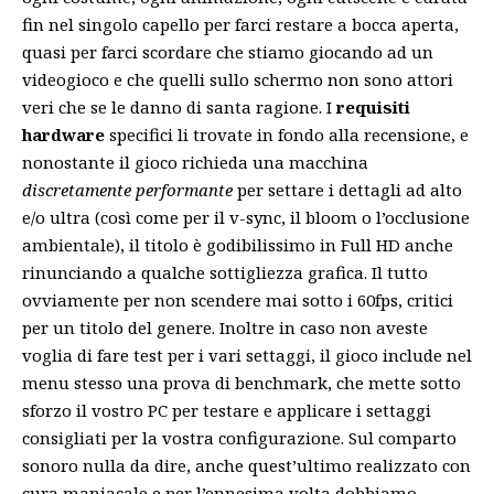
fin nel singolo capello per farci restare a bocca aperta,
quasi per farci scordare che stiamo giocando ad un
videogioco e che quelli sullo schermo non sono attori
veri che se le danno di santa ragione. I
requisiti
hardware
specifici li trovate in fondo alla recensione, e
nonostante il gioco richieda una macchina
discretamente performante
per settare i dettagli ad alto
e/o ultra (così come per il v-sync, il bloom o l’occlusione
ambientale), il titolo è godibilissimo in Full HD anche
rinunciando a qualche sottigliezza grafica. Il tutto
ovviamente per non scendere mai sotto i 60fps, critici
per un titolo del genere. Inoltre in caso non aveste
voglia di fare test per i vari settaggi, il gioco include nel
menu stesso una prova di benchmark, che mette sotto
sforzo il vostro PC per testare e applicare i settaggi
consigliati per la vostra configurazione. Sul comparto
sonoro nulla da dire, anche quest’ultimo realizzato con
cura maniacale e per l’ennesima volta dobbiamo