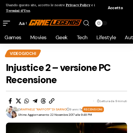
Usando questo sito, accetto le nostre
Privacy Policy
e i
Accetto
Termini d'Uso
.
Aa
Games
Movies
Geek
Tech
Lifestyle
Au
VIDEOGIOCHI
Injustice 2 – versione PC
Recensione
Lettura da 9 minuti
Di
RAFFAELE "RAFFOTP" DI SARNO
9 anni fa
RECENSIONI
Ultimo Aggiornamento: 22 Novembre 2017 alle 9:48 PM