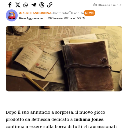
Lettura da 3 minuti
Di
MAURO LANDRISCINA
- Contributor
6 anni fa
NEWS
Ultimo Aggiornamento: 13 Gennaio 2021 alle 1:50 PM
Dopo il suo
annuncio a sorpresa
, il nuovo gioco
prodotto da
Bethesda
dedicato a
Indiana Jones
continua a essere sulla bocca di tutti gli appassionati