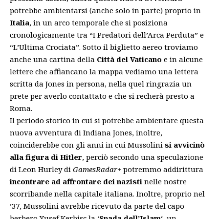
potrebbe ambientarsi (anche solo in parte) proprio in
Italia
, in un arco temporale che si posiziona
cronologicamente tra “I Predatori dell’Arca Perduta” e
“L’Ultima Crociata”. Sotto il biglietto aereo troviamo
anche una cartina della
Città del Vaticano
e in alcune
lettere che affiancano la mappa vediamo una lettera
scritta da Jones in persona, nella quel ringrazia un
prete per averlo contattato e che si recherà presto a
Roma.
Il periodo storico in cui si potrebbe ambientare questa
nuova avventura di Indiana Jones, inoltre,
coinciderebbe con gli anni in cui Mussolini
si avvicinò
alla figura di Hitler
, perciò secondo una speculazione
di Leon Hurley di
GamesRadar+
potremmo addirittura
incontrare ad affrontare dei nazisti
nelle nostre
scorribande nella capitale italiana. Inoltre, proprio nel
’37, Mussolini avrebbe ricevuto da parte del capo
berbero Yusef Kerbisc la ‘
Spada dell’Islam
‘, un