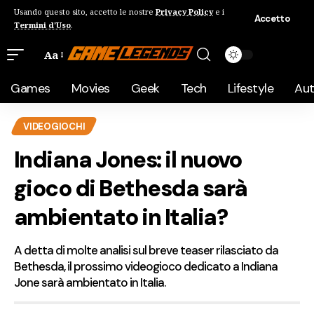
Usando questo sito, accetto le nostre
Privacy Policy
e i
Accetto
Termini d'Uso
.
Aa
Games
Movies
Geek
Tech
Lifestyle
Au
VIDEOGIOCHI
Indiana Jones: il nuovo
gioco di Bethesda sarà
ambientato in Italia?
A detta di molte analisi sul breve teaser rilasciato da
Bethesda, il prossimo videogioco dedicato a Indiana
Jone sarà ambientato in Italia.