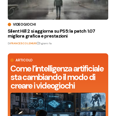
VIDEOGIOCHI
Silent Hill 2 si aggiorna su PS5: la patch 1.07
migliora grafica e prestazioni
Di
FRANCESCO LEMURI
3 giorni fa
ARTICOLO
Come l’intelligenza artificiale
sta cambiando il modo di
creare i videogiochi