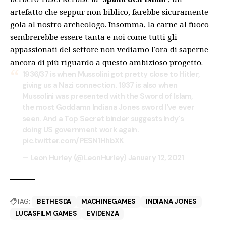
artefatto che seppur non biblico, farebbe sicuramente
gola al nostro archeologo. Insomma, la carne al fuoco
sembrerebbe essere tanta e noi come tutti gli
appassionati del settore non vediamo l’ora di saperne
ancora di più riguardo a questo ambizioso progetto.
1936/37 is when Mussolini got pretty close to Hitler,
giving us a Nazi connection. 1937 is also when
Mussolini was presented with the Sword of Islam,
the most Goddamn Indiana Jones sword I've ever
seen. And a Top Secret binder suggests Indy's
doing US government work again.
pic.twitter.com/PESN1HhbXK
— Leon Hurley (@LeonHurley)
January 12, 2021
TAG:
BETHESDA
MACHINEGAMES
INDIANA JONES
LUCASFILM GAMES
EVIDENZA